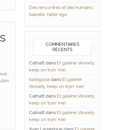
Des rencontres et des humains :
Isabelle, l’alter ego
us
COMMENTAIRES
RÉCENTS
Catnatt
dans
Et galérer (Anxiety,
keep on tryin′ me)
suis
Isatagada
dans
Et galérer
ution
(Anxiety, keep on tryin′ me)
Catnatt
dans
Et galérer (Anxiety,
keep on tryin′ me)
Catnatt
dans
Et galérer (Anxiety,
keep on tryin′ me)
Yvan Lagarrigue
dans
Et galérer