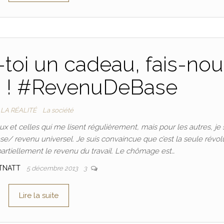
s-toi un cadeau, fais-no
u ! #RevenuDeBase
LA RÉALITÉ
La société
 et celles qui me lisent régulièrement, mais pour les autres, je 
se/ revenu universel. Je suis convaincue que c’est la seule révol
partiellement le revenu du travail. Le chômage est…
TNATT
5 décembre 2013
3
Lire la suite