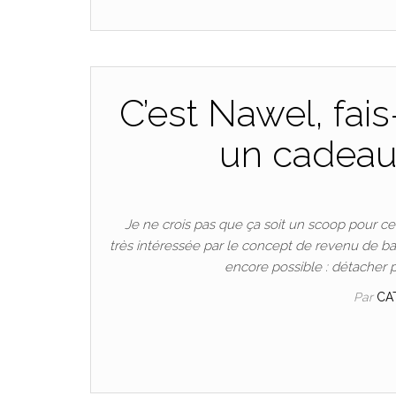
C’est Nawel, fai
un cadea
Je ne crois pas que ça soit un scoop pour ceux
très intéressée par le concept de revenu de ba
encore possible : détacher 
Par
CA