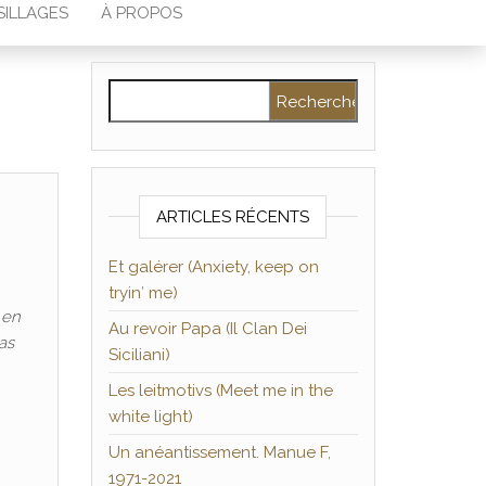
SILLAGES
À PROPOS
Rechercher :
ARTICLES RÉCENTS
Et galérer (Anxiety, keep on
tryin′ me)
 en
Au revoir Papa (Il Clan Dei
as
Siciliani)
Les leitmotivs (Meet me in the
white light)
Un anéantissement. Manue F,
1971-2021