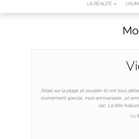
LA RÉALITÉ
L’HU
Moi
Vi
J’étais sur la plage et soudain ils ont tous débar
évènement spécial, mon anniversaire, un annive
sac. La tête halluc
Par