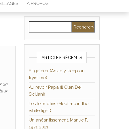
SILLAGES
À PROPOS
Rechercher :
ARTICLES RÉCENTS
Et galérer (Anxiety, keep on
tryin′ me)
ir un
Au revoir Papa (Il Clan Dei
leur
Siciliani)
Les leitmotivs (Meet me in the
white light)
Un anéantissement. Manue F,
1971-2021