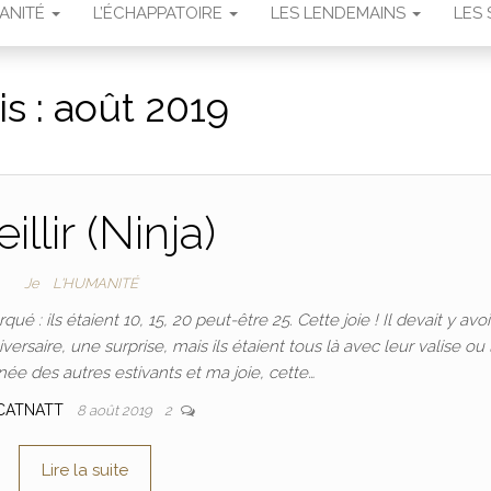
MANITÉ
L’ÉCHAPPATOIRE
LES LENDEMAINS
LES 
s :
août 2019
eillir (Ninja)
Je
L'HUMANITÉ
qué : ils étaient 10, 15, 20 peut-être 25. Cette joie ! Il devait y avo
rsaire, une surprise, mais ils étaient tous là avec leur valise ou 
inée des autres estivants et ma joie, cette…
CATNATT
8 août 2019
2
Lire la suite