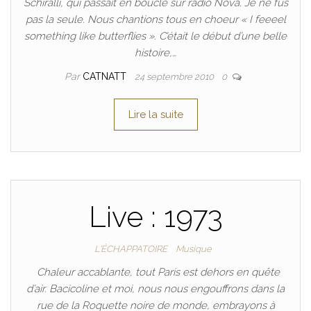
Schiralli, qui passait en boucle sur radio Nova. Je ne fus
pas la seule. Nous chantions tous en choeur « I feeeel
something like butterflies ». C’était le début d’une belle
histoire,…
Par
CATNATT
24 septembre 2010
0
Lire la suite
Live : 1973
L'ÉCHAPPATOIRE
Musique
Chaleur accablante, tout Paris est dehors en quête
d’air. Bacicoline et moi, nous nous engouffrons dans la
rue de la Roquette noire de monde, embrayons à