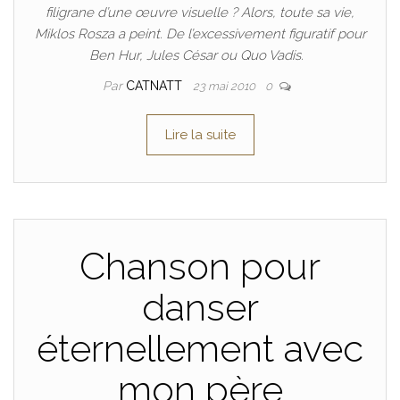
filigrane d’une œuvre visuelle ? Alors, toute sa vie,
Miklos Rosza a peint. De l’excessivement figuratif pour
Ben Hur, Jules César ou Quo Vadis.
Par
CATNATT
23 mai 2010
0
Lire la suite
Chanson pour
danser
éternellement avec
mon père