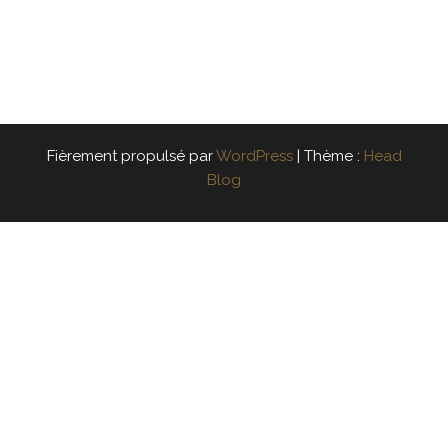
Fièrement propulsé par
WordPress
|
Thème :
Head
Blog