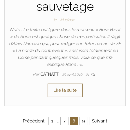
sauvetage
Je
Musique
Note : Le texte qui figure dans le morceau « Bora Vocal
» de Rone est quelque chose de très particulier. Il s’agit
d’Alain Damasio qui, pour rédiger son futur roman de SF
« La horde du contrevent », s’est isolé totalement en
Corse pendant quelques mois. Voilà ce que m’a
expliqué Rone : «…
Par
CATNATT
15 avril 2010
21
Lire la suite
Pagination des publications
Précédent
1
…
7
8
9
Suivant