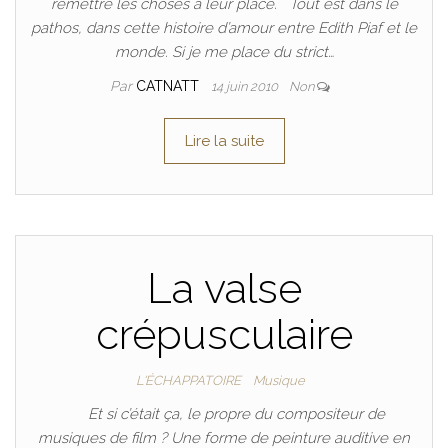
remettre les choses à leur place. Tout est dans le
pathos, dans cette histoire d’amour entre Edith Piaf et le
monde. Si je me place du strict…
Par
CATNATT
14 juin 2010
Non
Lire la suite
La valse
crépusculaire
L'ÉCHAPPATOIRE
Musique
Et si c’était ça, le propre du compositeur de
musiques de film ? Une forme de peinture auditive en