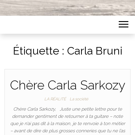
Étiquette :
Carla Bruni
Chère Carla Sarkozy
LA RÉALITÉ
La société
Chère Carla Sarkozy, Juste une petite lettre pour te
demander gentiment de retourner à ta guitare – note
que je n’ai pas dit à la maison, je te renvoie à ton métier
– avant de dire de plus grosses conneries que tu ne l’as