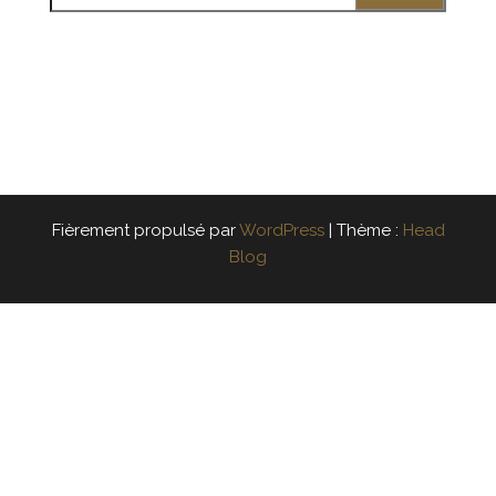
Fièrement propulsé par
WordPress
|
Thème :
Head
Blog