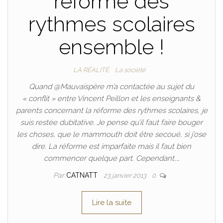
réforme des
rythmes scolaires
ensemble !
LA RÉALITÉ
La société
Quand @Mauvaispère m’a contactée au sujet du
« conflit » entre Vincent Peillon et les enseignants &
parents concernant la réforme des rythmes scolaires, je
suis restée dubitative. Je pense qu’il faut faire bouger
les choses, que le mammouth doit être secoué, si j’ose
dire. La réforme est imparfaite mais il faut bien
commencer quelque part. Cependant,…
Par
CATNATT
23 janvier 2013
0
Lire la suite