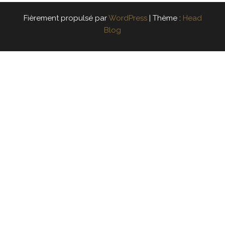
Fièrement propulsé par
WordPress
|
Thème :
Head
Blog