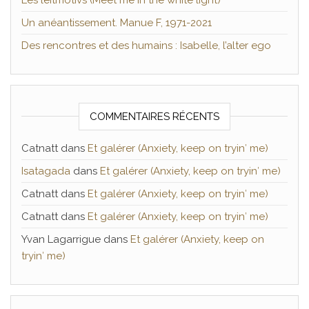
Les leitmotivs (Meet me in the white light)
Un anéantissement. Manue F, 1971-2021
Des rencontres et des humains : Isabelle, l’alter ego
COMMENTAIRES RÉCENTS
Catnatt
dans
Et galérer (Anxiety, keep on tryin′ me)
Isatagada
dans
Et galérer (Anxiety, keep on tryin′ me)
Catnatt
dans
Et galérer (Anxiety, keep on tryin′ me)
Catnatt
dans
Et galérer (Anxiety, keep on tryin′ me)
Yvan Lagarrigue
dans
Et galérer (Anxiety, keep on
tryin′ me)