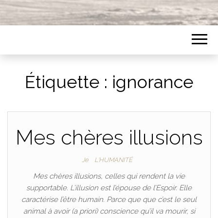
Étiquette :
ignorance
Mes chères illusions
Je
L'HUMANITÉ
Mes chères illusions, celles qui rendent la vie
supportable. L’illusion est l’épouse de l’Espoir. Elle
caractérise l’être humain. Parce que que c’est le seul
animal à avoir (a priori) conscience qu’il va mourir, si