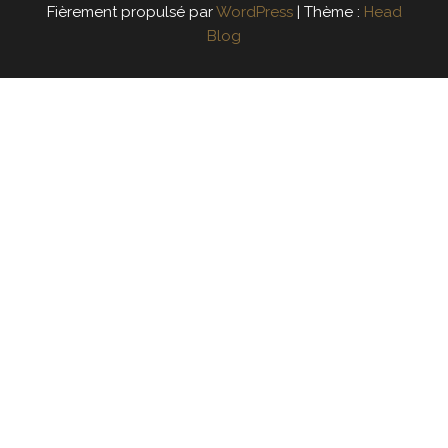
Fièrement propulsé par
WordPress
|
Thème :
Head
Blog