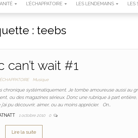
MANITÉ
L’ÉCHAPPATOIRE
LES LENDEMAINS
LES 
quette :
teebs
 can’t wait #1
'ÉCHAPPATOIRE
Musique
 les chronique systématiquement. Je tombe amoureuse aussi au g
lent, ou des magazines sérieux. Donc une rubrique à part entière,
 j’ai pu découvrir, aimer, ou au moins apprécier. On…
ATNATT
1 octobre 2010
0
Lire la suite