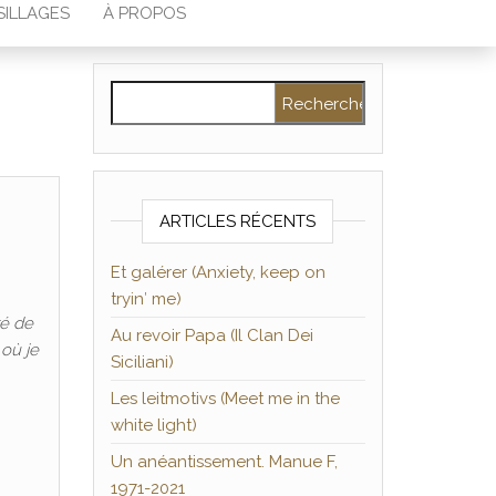
SILLAGES
À PROPOS
Rechercher :
ARTICLES RÉCENTS
Et galérer (Anxiety, keep on
tryin′ me)
ré de
Au revoir Papa (Il Clan Dei
 où je
Siciliani)
Les leitmotivs (Meet me in the
white light)
Un anéantissement. Manue F,
1971-2021