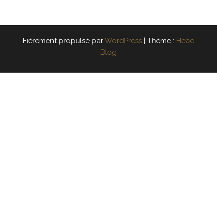
Fièrement propulsé par
WordPress
|
Thème :
Head
Blog