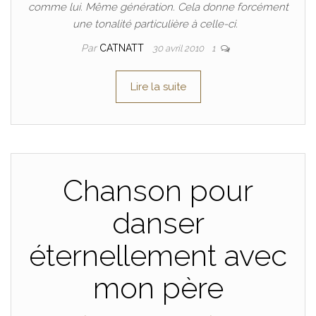
comme lui. Même génération. Cela donne forcément
une tonalité particulière à celle-ci.
Par
CATNATT
30 avril 2010
1
Lire la suite
Chanson pour
danser
éternellement avec
mon père