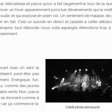
 par délicatesse et parce qu’on a fait largement le tour de la qu
l’hiver, un hiver apparemment ponctué d’évènements qui le met
ouillir et qui explose en plein vol. Un sentiment de malaise, de
r en fait. C’est un suicide en direct et j’assiste à cette débâcle
ranspire, tout déborde, nous voilà aspergés d’émotions trop à v
violemment.
ncert mais on sent le
étaient peut-être pas
ment. Energique, fun,
 Oui, comme des jeunes
atre vents. Non, parce
ls se donnent comme à
és car ça commence là,
Crédit photo adnsound