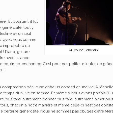
er. Et pourtant, il fut
, générosité, tout y
alestine en un seul
e là, avec nous comme
ête improbable de
Au bout du chemin
 ! Piano, guitare,
autre avec aisance.
harmée, émue, enchantée. C’est pour ces petites minutes de grâc
nt.
a comparaison périlleuse entre un concert et une vie. À l’échell
 Le temps d’un live en somme. Et même si nous avons parfois l’ill
ire plus tard, autrement, donner plus tard, autrement, aimer plus
ous, chacun à notre manière et même celle-ci n’est pas consta
ne certaine générosité. Nous ne sommes pas obligés d’être Mèr