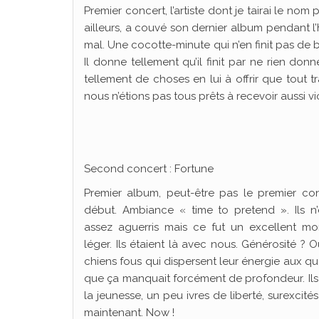
Premier concert, l’artiste dont je tairai le nom
ailleurs, a couvé son dernier album pendant 
mal. Une cocotte-minute qui n’en finit pas de b
Il donne tellement qu’il finit par ne rien donne
tellement de choses en lui à offrir que tout t
nous n’étions pas tous prêts à recevoir aussi 
Second concert : Fortune
Premier album, peut-être pas le premier co
début. Ambiance « time to pretend ». Ils n’
assez aguerris mais ce fut un excellent mo
léger. Ils étaient là avec nous. Générosité ?
chiens fous qui dispersent leur énergie aux qu
que ça manquait forcément de profondeur. I
la jeunesse, un peu ivres de liberté, surexcit
maintenant. Now !