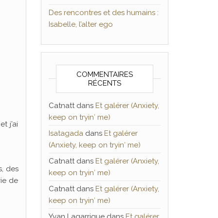
Des rencontres et des humains :
Isabelle, l’alter ego
COMMENTAIRES
RÉCENTS
Catnatt
dans
Et galérer (Anxiety,
keep on tryin′ me)
t j’ai
Isatagada
dans
Et galérer
(Anxiety, keep on tryin′ me)
Catnatt
dans
Et galérer (Anxiety,
s, des
keep on tryin′ me)
vie de
Catnatt
dans
Et galérer (Anxiety,
keep on tryin′ me)
Yvan Lagarrigue
dans
Et galérer