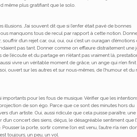
and même plus gratifiant que le solo.
 illusions. J’ai souvent dit que si l’enfer était pavé de bonnes
. Nous manquons tous de recul par rapport à cette notion. Donne
, souffrir d’un rejet car, oui, oui, oui c’est un ouragan d’émotions 
ndaient pas tant. Donner comme on effleure distraitement une j
de l’écoute et du partage en n’étant pas vraiment là, prestatio
ussi vivre un véritable moment de grâce, un ange qui n’en finit
soi, ouvert sur les autres et sur nous-mêmes, de l’humour et du 
i importants pour les fous de musique. Vérifier que les intentio
e projection de son égo. Parce que ce sont des minutes hors du
s d’un artiste. Oui, aussi ridicule que cela puisse paraître, une 
tir d’un concert des siens, déçus, le désagréable sentiment que l
Pousser la porte, sortir comme l’on est venu, l’autre n’a rien d
est toujours, un peu, un vol.