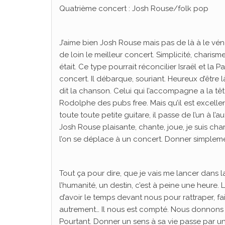
Quatrième concert : Josh Rouse/folk pop
J’aime bien Josh Rouse mais pas de là à le vénér
de loin le meilleur concert. Simplicité, charisme
était. Ce type pourrait réconcilier Israël et la P
concert. Il débarque, souriant. Heureux d’êtr
dit la chanson. Celui qui l’accompagne a la t
Rodolphe des pubs free. Mais qu’il est excellent
toute toute petite guitare, il passe de l’un à l’
Josh Rouse plaisante, chante, joue, je suis c
l’on se déplace à un concert. Donner simpleme
Tout ça pour dire, que je vais me lancer dans l
l’humanité, un destin, c’est à peine une heure.
d’avoir le temps devant nous pour rattraper, fa
autrement… Il nous est compté. Nous donnons t
Pourtant. Donner un sens à sa vie passe par u