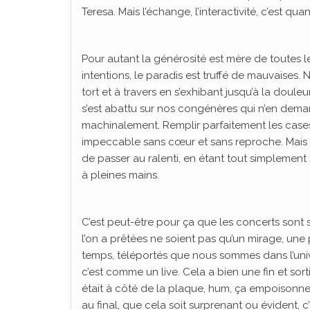
Teresa. Mais l’échange, l’interactivité, c’est qu
Pour autant la générosité est mère de toutes les
intentions, le paradis est truffé de mauvaises
tort et à travers en s’exhibant jusqu’à la douleur
s’est abattu sur nos congénères qui n’en dema
machinalement. Remplir parfaitement les cases 
impeccable sans cœur et sans reproche. Mais a
de passer au ralenti, en étant tout simplement 
à pleines mains.
C’est peut-être pour ça que les concerts sont s
l’on a prêtées ne soient pas qu’un mirage, un
temps, téléportés que nous sommes dans l’univer
c’est comme un live. Cela a bien une fin et sor
était à côté de la plaque, hum, ça empoisonne. 
au final, que cela soit surprenant ou évident, c’