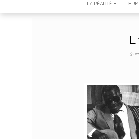
LA RÉALITÉ
L’HU
L
9 avr