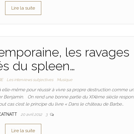
Lire la suite
emporaine, les ravages
és du spleen…
RE
Les interviews subjectives
Musique
à elle-même pour réussir à vivre sa propre destruction comme u
ter Benjamin. On rend une bonne partie du XIXème siècle respon
ut cas c’est le principe du livre « Dans le château de Barbe…
CATNATT
20 avril 2012
3
Lire la suite