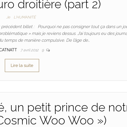
ro droitière (part 2)
Je
L'HUMANITÉ
 précédent billet : Pourquoi ne pas consigner tout ça dans un jo
 problématique » mais je reviens dessus. J’ai toujours eu des journ
l du temps de manière compulsive. De l’âge de…
CATNATT
7 avril 2012
9
Lire la suite
, un petit prince de not
 Cosmic Woo Woo »)