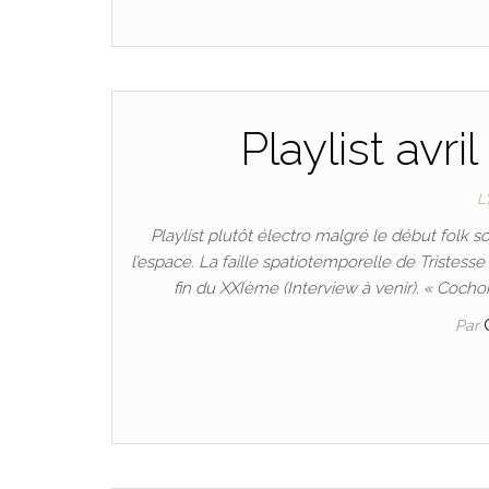
Playlist avri
L
Playlist plutôt électro malgré le début folk s
l’espace. La faille spatiotemporelle de Tristes
fin du XXIème (Interview à venir). « Cochon 
Par