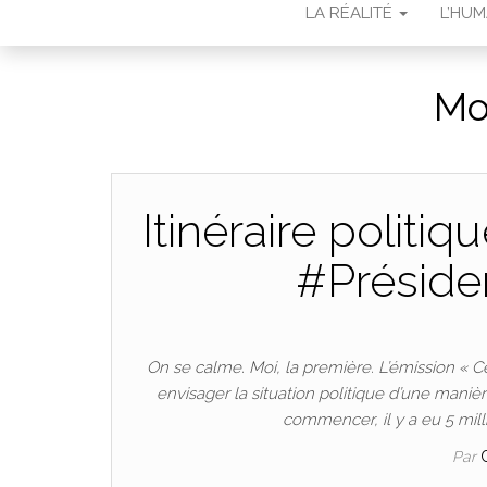
LA RÉALITÉ
L’HU
Mo
Itinéraire politi
#Présiden
On se calme. Moi, la première. L’émission « Ce 
envisager la situation politique d’une manièr
commencer, il y a eu 5 mill
Par