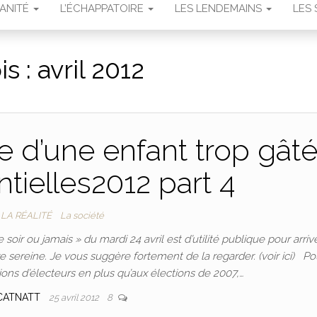
MANITÉ
L’ÉCHAPPATOIRE
LES LENDEMAINS
LES 
is :
avril 2012
que d’une enfant trop gât
tielles2012 part 4
LA RÉALITÉ
La société
soir ou jamais » du mardi 24 avril est d’utilité publique pour arriv
e sereine. Je vous suggère fortement de la regarder. (voir ici) Po
ions d’électeurs en plus qu’aux élections de 2007,…
CATNATT
25 avril 2012
8