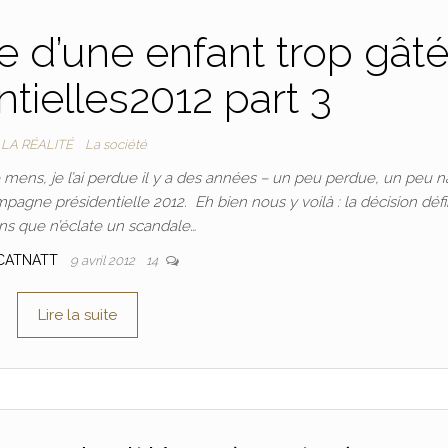
que d’une enfant trop gât
tielles2012 part 3
LA RÉALITÉ
La société
e mens, je l’ai perdue il y a des années – un peu perdue, un peu 
mpagne présidentielle 2012. Eh bien nous y voilà : la décision défi
ns que n’éclate un scandale…
CATNATT
9 avril 2012
14
Lire la suite