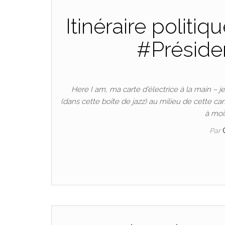
Itinéraire politi
#Présiden
Here I am, ma carte d’électrice à la main – j
(dans cette boîte de jazz) au milieu de cette ca
à moi
Par