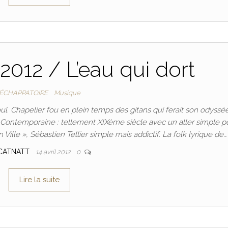
l 2012 / L’eau qui dort
'ÉCHAPPATOIRE
Musique
oul. Chapelier fou en plein temps des gitans qui ferait son odyssé
se Contemporaine : tellement XIXème siècle avec un aller simple p
Ville », Sébastien Tellier simple mais addictif. La folk lyrique de…
CATNATT
14 avril 2012
0
Lire la suite