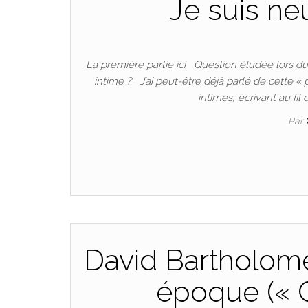
Je suis neu
La première partie ici Question éludée lors du
intime ? J’ai peut-être déjà parlé de cette «
intimes, écrivant au fi
Par
David Bartholomé
époque («