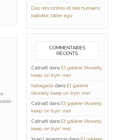
Des rencontres et des humains :
Isabelle, l’alter ego
COMMENTAIRES
RÉCENTS
Catnatt
dans
Et galérer (Anxiety,
keep on tryin′ me)
Isatagada
dans
Et galérer
(Anxiety, keep on tryin′ me)
ne
sable
Catnatt
dans
Et galérer (Anxiety,
keep on tryin′ me)
Catnatt
dans
Et galérer (Anxiety,
keep on tryin′ me)
Yvan Lagarrigue
dans
Et galérer