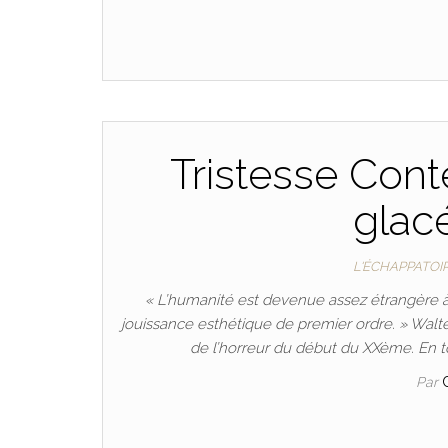
Tristesse Cont
glac
L'ÉCHAPPATOI
« L’humanité est devenue assez étrangère 
jouissance esthétique de premier ordre. » Wal
de l’horreur du début du XXème. En to
Par