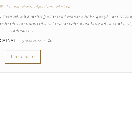
RE
Les interviews subjectives
Musique
l venait. » (Chapitre 3 « Le petit Prince » St Exupéry) Je ne cou
te être en retard et il est nul ce café, il est bruyant et crade, et 
déteste ce…
CATNATT
3 avril 2012
1
Lire la suite