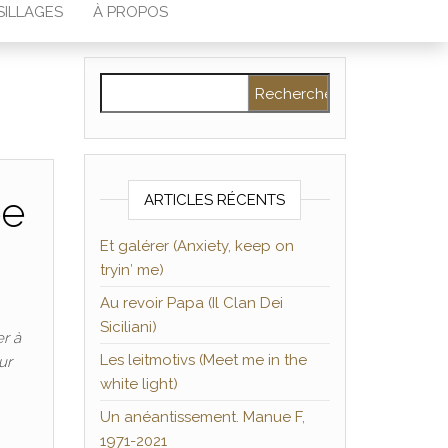
SILLAGES
À PROPOS
Rechercher :
ée
ARTICLES RÉCENTS
Et galérer (Anxiety, keep on
tryin′ me)
Au revoir Papa (Il Clan Dei
Siciliani)
er à
Les leitmotivs (Meet me in the
ur
white light)
Un anéantissement. Manue F,
1971-2021