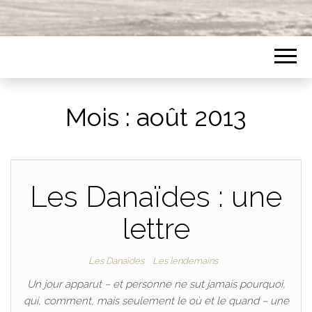
Mois :
août 2013
Les Danaïdes : une
lettre
Les Danaïdes
Les lendemains
Un jour apparut – et personne ne sut jamais pourquoi,
qui, comment, mais seulement le où et le quand – une