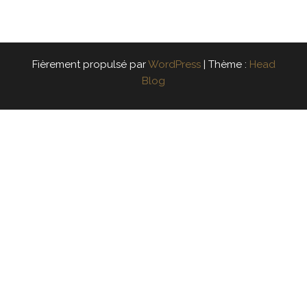
Fièrement propulsé par
WordPress
|
Thème :
Head
Blog