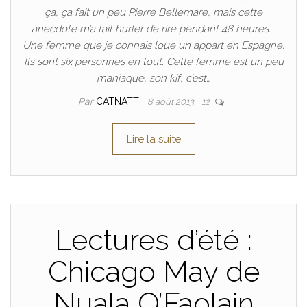
ça, ça fait un peu Pierre Bellemare, mais cette
anecdote m’a fait hurler de rire pendant 48 heures.
Une femme que je connais loue un appart en Espagne.
Ils sont six personnes en tout. Cette femme est un peu
maniaque, son kif, c’est…
Par
CATNATT
8 août 2013
12
Lire la suite
Lectures d’été :
Chicago May de
Nuala O’Faolain