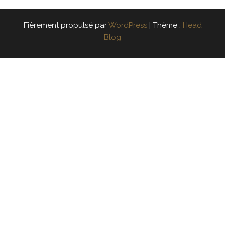
Fièrement propulsé par
WordPress
|
Thème :
Head
Blog