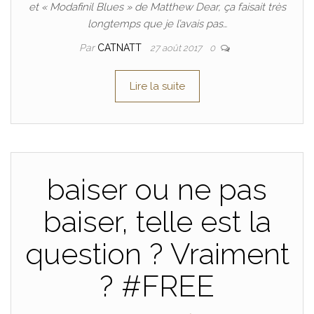
et « Modafinil Blues » de Matthew Dear, ça faisait très
longtemps que je l’avais pas…
Par
CATNATT
27 août 2017
0
Lire la suite
baiser ou ne pas
baiser, telle est la
question ? Vraiment
? #FREE