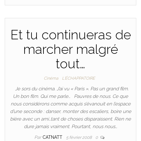
Et tu continueras de
marcher malgré
tout…
Cinéma
L'ÉCHAPPATOIRE
Je sors du cinéma. J’ai vu « Paris ». Pas un grand film.
Un bon film. Qui me parle… Pauvres de nous. Ce que
nous considérons comme acquis s’évanouit en l’espace
d’une seconde : danser, monter des escaliers, boire une
bière avec un ami…tant de choses disparaissent. Rien ne
dure jamais vraiment. Pourtant, nous nous…
Par
CATNATT
5 février 2008
0