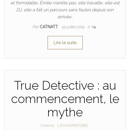
et formidable. Émilie n’arrête pas, elle travaille, elle est
DJ, elle a fait un parcours sans fautes depuis son
arrivée…
Par
CATNATT
19 juillet 2015
0
Lire la suite
True Detective : au
commencement, le
mythe
Cinéma
L'ÉCHAPPATOIRE