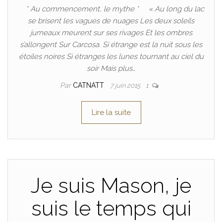
* Au commencement, le mythe * « Au long du lac
se brisent les vagues de nuages Les deux soleils
jumeaux meurent sur ses rivages Et les ombres
s’allongent Sur Carcosa. Si étrange est la nuit sous les
étoiles noires Si étranges les lunes tournant au ciel du
soir Mais plus…
Par
CATNATT
7 juin 2015
1
Lire la suite
Je suis Mason, je
suis le temps qui