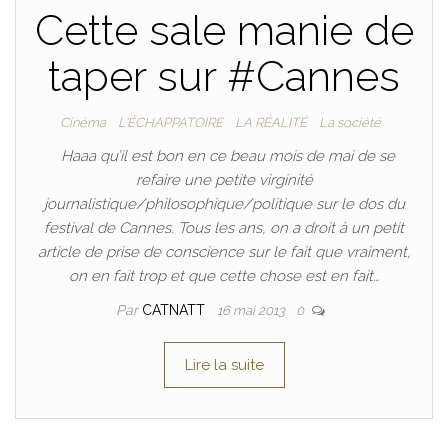
Cette sale manie de
taper sur #Cannes
Cinéma
L'ÉCHAPPATOIRE
LA RÉALITÉ
La société
Haaa qu’il est bon en ce beau mois de mai de se
refaire une petite virginité
journalistique/philosophique/politique sur le dos du
festival de Cannes. Tous les ans, on a droit à un petit
article de prise de conscience sur le fait que vraiment,
on en fait trop et que cette chose est en fait…
Par
CATNATT
16 mai 2013
0
Lire la suite