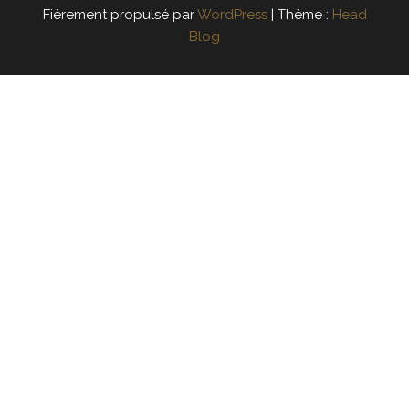
Fièrement propulsé par
WordPress
|
Thème :
Head
Blog