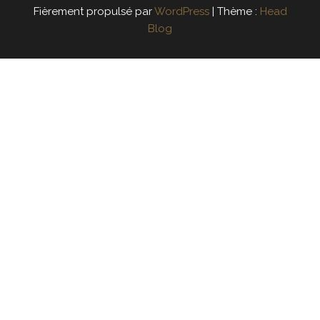
Fièrement propulsé par
WordPress
|
Thème :
Head
Blog