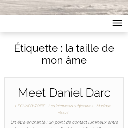
Étiquette :
la taille de
mon âme
Meet Daniel Darc
L'ÉCHAPPATOIRE
Les interviews subjectives
Musique
récent
Un être enchanté : un point de contact lumineux entre