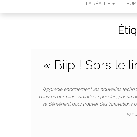
LA RÉALITÉ
L’HU
Éti
« Biip ! Sors le li
J’apprécie énormément les nouvelles technolog
pauvres humains survoltés, speedés, par un qu
se démènent pour trouver des innovations plu
Par