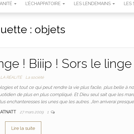
MANITÉ
L’ÉCHAPPATOIRE
LES LENDEMAINS
LES 
quette :
objets
nge ! Biiip ! Sors le linge 
LA RÉALITÉ
La société
ies et tout ce qui peut rendre la vie plus facile, plus belle à no
otidien de plus en plus compliqué. Et Dieu seul sait que les ma
s enchanteresses les unes que les autres. J’en arriverai presque
CATNATT
27 mars 2009
1
Lire la suite