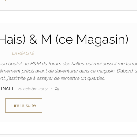
ais) & M (ce Magasin)
LA RÉALITÉ
 mon boulot.. le H&M du forum des halles..oui moi aussi il me terr
xtrêmement précis avant de s’aventurer dans ce magasin. D’abord, 
, j’assimile ça à essayer de remettre un quartier…
ATNATT
20 octobre 2007
1
Lire la suite