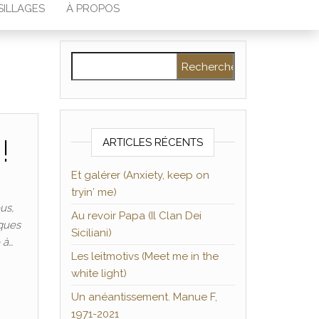
SILLAGES
À PROPOS
Rechercher :
!
ARTICLES RÉCENTS
Et galérer (Anxiety, keep on
tryin′ me)
us,
Au revoir Papa (Il Clan Dei
rques
Siciliani)
 à…
Les leitmotivs (Meet me in the
white light)
Un anéantissement. Manue F,
1971-2021