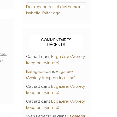
Des rencontres et des humains :
Isabelle, l’alter ego
COMMENTAIRES
RÉCENTS
orise…
Catnatt
dans
Et galérer (Anxiety,
se
keep on tryin′ me)
Isatagada
dans
Et galérer
(Anxiety, keep on tryin′ me)
Catnatt
dans
Et galérer (Anxiety,
keep on tryin′ me)
Catnatt
dans
Et galérer (Anxiety,
keep on tryin′ me)
Yvan Lagarrigue
dans
Et galérer