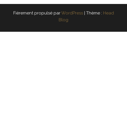
Fièrement propulsé par
WordPress
|
Thème :
Head
Blog