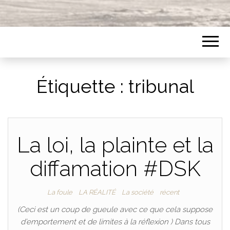
Étiquette :
tribunal
La loi, la plainte et la
diffamation #DSK
La foule
LA RÉALITÉ
La société
récent
(Ceci est un coup de gueule avec ce que cela suppose
d’emportement et de limites à la réflexion ) Dans tous