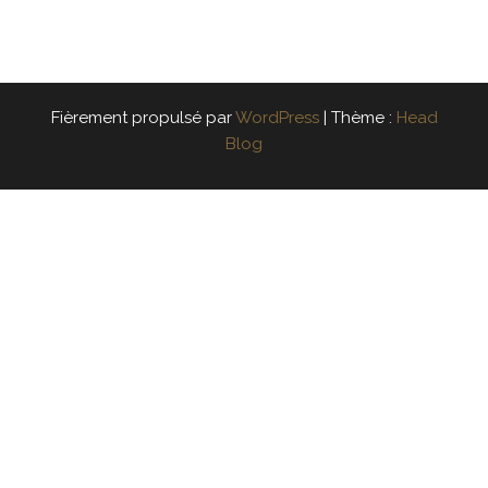
Fièrement propulsé par
WordPress
|
Thème :
Head
Blog