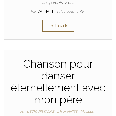
ses parents avec…
Par
CATNATT
13 juin 2010
1
Lire la suite
Chanson pour
danser
éternellement avec
mon père
Je
L'ÉCHAPPATOIRE
L'HUMANITÉ
Musique