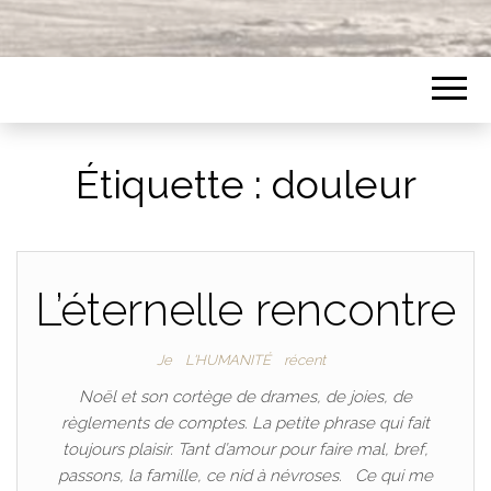
Étiquette :
douleur
L’éternelle rencontre
Je
L'HUMANITÉ
récent
Noël et son cortège de drames, de joies, de
règlements de comptes. La petite phrase qui fait
toujours plaisir. Tant d’amour pour faire mal, bref,
passons, la famille, ce nid à névroses. Ce qui me