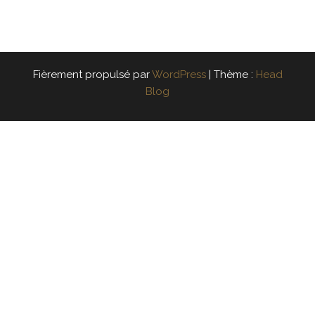
Fièrement propulsé par
WordPress
|
Thème :
Head
Blog