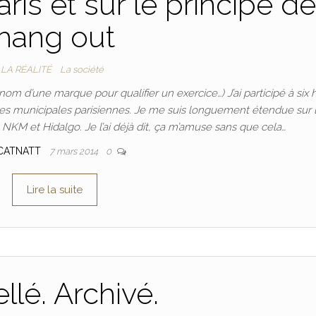
aris et sur le principe d
hang out
LA RÉALITÉ
La société
 nom d’une marque pour qualifier un exercice…) J’ai participé à six
 des municipales parisiennes. Je me suis longuement étendue sur 
c NKM et Hidalgo. Je l’ai déjà dit, ça m’amuse sans que cela…
CATNATT
7 mars 2014
0
Lire la suite
llé. Archivé.