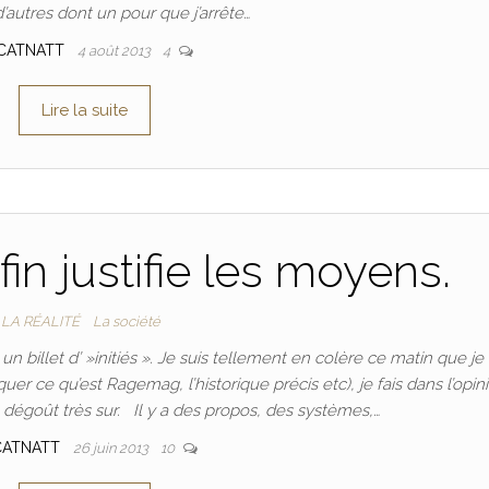
d’autres dont un pour que j’arrête…
CATNATT
4 août 2013
4
Lire la suite
in justifie les moyens.
LA RÉALITÉ
La société
n billet d’ »initiés ». Je suis tellement en colère ce matin que je 
er ce qu’est Ragemag, l’historique précis etc), je fais dans l’opin
 dégoût très sur. Il y a des propos, des systèmes,…
CATNATT
26 juin 2013
10