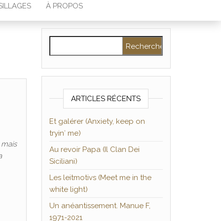
SILLAGES
À PROPOS
Rechercher :
ARTICLES RÉCENTS
Et galérer (Anxiety, keep on
tryin′ me)
, mais
Au revoir Papa (Il Clan Dei
a
Siciliani)
Les leitmotivs (Meet me in the
white light)
Un anéantissement. Manue F,
1971-2021