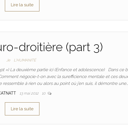
Lire la suite
ro-droitière (part 3)
Je
L'HUMANITÉ
ept ») La deuxième partie ici (Enfance et adolescence) Dans ce bi
t. Comment négocie-t-on avec la surefficience mentale et ces deu
ressemble à rien ou alors au point où j’en suis, il démontre une…
CATNATT
13 mai 2012
10
Lire la suite