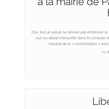
à la mairie de P
(Oui, bon je sais je ne devrais pas employer le
out (ou débat interactifs) dans le contexte
résultat de la « confrontation » ave
Par
Libe