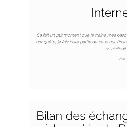
Intern
Ça fait un ptit moment que je traîne mes basqu
conquête, je fais juste partie de ceux qui s’in
se civilisai
Par
Bilan des échang