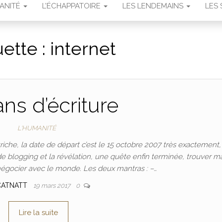
MANITÉ
L’ÉCHAPPATOIRE
LES LENDEMAINS
LES 
uette :
internet
ans d’écriture
L'HUMANITÉ
 triche, la date de départ c’est le 15 octobre 2007 très exactement
de blogging et la révélation, une quête enfin terminée, trouver m
égocier avec le monde. Les deux mantras : –…
CATNATT
19 mars 2017
0
Lire la suite