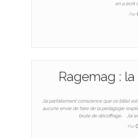
en a écrit 
Par
Ragemag : la f
J’ai parfaitement conscience que ce billet est u
aucune envie de faire de la pédagogie (expliqu
brute de décoffrage… J’ai le
Par