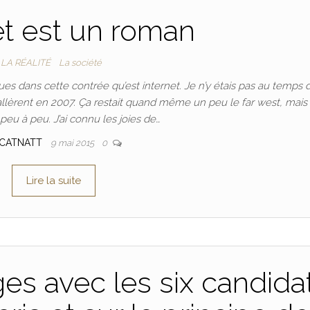
et est un roman
LA RÉALITÉ
La société
es dans cette contrée qu’est internet. Je n’y étais pas au temps d
stallèrent en 2007. Ça restait quand même un peu le far west, mais
t peu à peu. J’ai connu les joies de…
CATNATT
9 mai 2015
0
Lire la suite
es avec les six candida