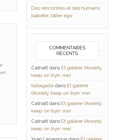
Des rencontres et des humains :
Isabelle, l’alter ego
COMMENTAIRES
RÉCENTS
e
Catnatt
dans
Et galérer (Anxiety,
 en
keep on tryin′ me)
Isatagada
dans
Et galérer
(Anxiety, keep on tryin′ me)
Catnatt
dans
Et galérer (Anxiety,
keep on tryin′ me)
Catnatt
dans
Et galérer (Anxiety,
keep on tryin′ me)
Yvan Lagarrigue
dans
Et galérer