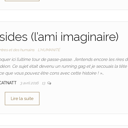
ides (l’ami imaginaire)
ntres et des humains
L'HUMANITÉ
er ici l’ultime tour de passe-passe. J’entends encore les rires d
déon. Ce sujet était devenu un running gag et je secouais la tête
 ce que vous pouvez être cons avec cette histoire ! »…
CATNATT
3 avril 2016
13
Lire la suite