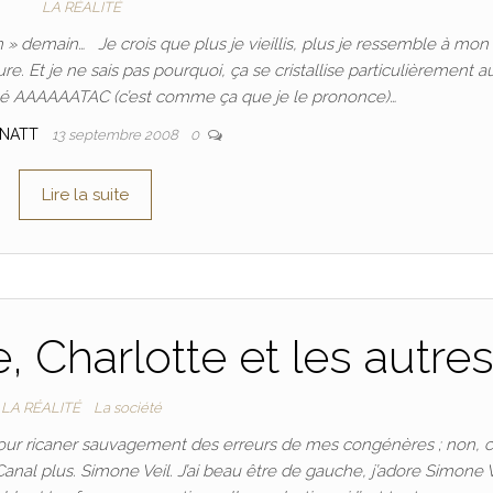
LA RÉALITÉ
en » demain… Je crois que plus je vieillis, plus je ressemble à mon
e. Et je ne sais pas pourquoi, ça se cristallise particulièrement a
é AAAAAATAC (c’est comme ça que je le prononce)…
TNATT
13 septembre 2008
0
Lire la suite
 Charlotte et les autre
LA RÉALITÉ
La société
 pour ricaner sauvagement des erreurs de mes congénères ; non, c
, Canal plus. Simone Veil. J’ai beau être de gauche, j’adore Simone V