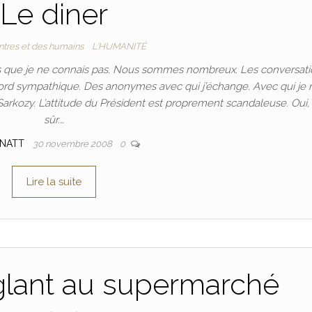
Le diner
ntres et des humains
L'HUMANITÉ
nes que je ne connais pas. Nous sommes nombreux. Les conversat
bord sympathique. Des anonymes avec qui j’échange. Avec qui je
Sarkozy. L’attitude du Président est proprement scandaleuse. Oui,
sûr.…
TNATT
30 novembre 2008
0
Lire la suite
glant au supermarché