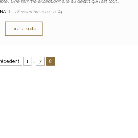
ble… Une femme exceptionnelle au destin qui l’est tout…
TNATT
26 novembre 2007
0
Lire la suite
ons
récédent
1
…
7
8