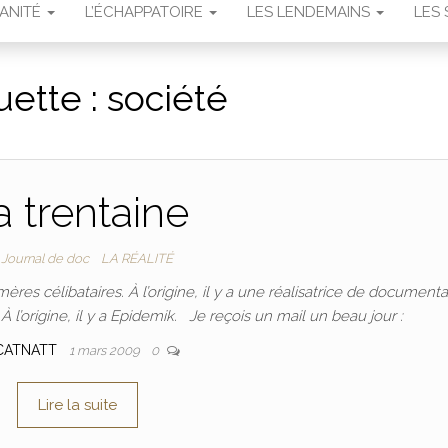
MANITÉ
L’ÉCHAPPATOIRE
LES LENDEMAINS
LES 
uette :
société
a trentaine
Journal de doc
LA RÉALITÉ
 mères célibataires. À l’origine, il y a une réalisatrice de documenta
À l’origine, il y a Epidemik. Je reçois un mail un beau jour :
CATNATT
1 mars 2009
0
Lire la suite