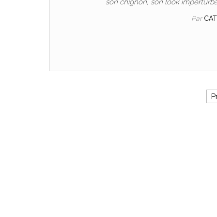
son chignon, son look imperturba
Par
CA
Pagination des publicati
P