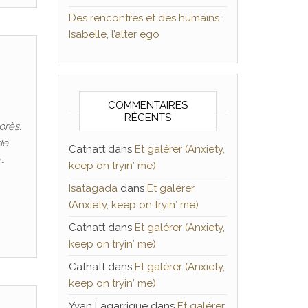
Des rencontres et des humains :
Isabelle, l’alter ego
COMMENTAIRES
RÉCENTS
près.
de
Catnatt
dans
Et galérer (Anxiety,
…
keep on tryin′ me)
Isatagada
dans
Et galérer
(Anxiety, keep on tryin′ me)
Catnatt
dans
Et galérer (Anxiety,
keep on tryin′ me)
Catnatt
dans
Et galérer (Anxiety,
keep on tryin′ me)
Yvan Lagarrigue
dans
Et galérer