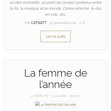
un être enchanté, un point de contact lumineux entre
la foi, la musique et le monde. Certes amoché, le dos
en vrac, les…
Par
CATNATT
27 décembre 2011
4
Lire la suite
La femme de
l’année
LA RÉALITÉ
La société
récent