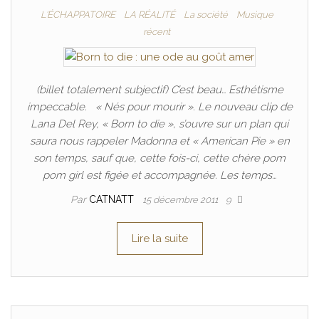
L'ÉCHAPPATOIRE
LA RÉALITÉ
La société
Musique
récent
(billet totalement subjectif) C’est beau… Esthétisme
impeccable. « Nés pour mourir ». Le nouveau clip de
Lana Del Rey, « Born to die », s’ouvre sur un plan qui
saura nous rappeler Madonna et « American Pie » en
son temps, sauf que, cette fois-ci, cette chère pom
pom girl est figée et accompagnée. Les temps…
Par
CATNATT
15 décembre 2011
9
Lire la suite