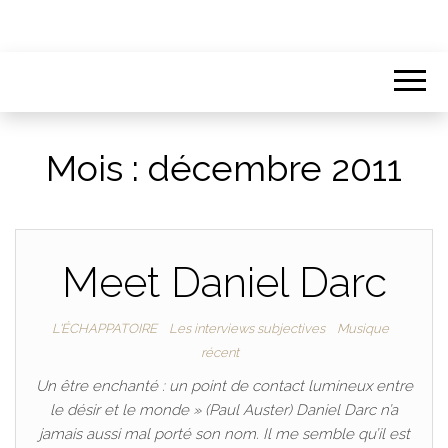
Mois :
décembre 2011
Meet Daniel Darc
L'ÉCHAPPATOIRE
Les interviews subjectives
Musique
récent
Un être enchanté : un point de contact lumineux entre
le désir et le monde » (Paul Auster) Daniel Darc n’a
jamais aussi mal porté son nom. Il me semble qu’il est