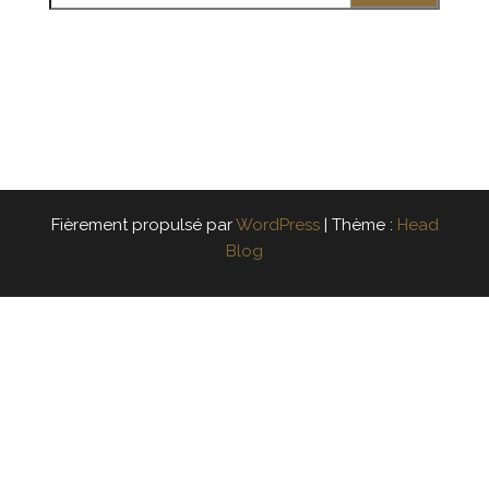
Fièrement propulsé par
WordPress
|
Thème :
Head
Blog