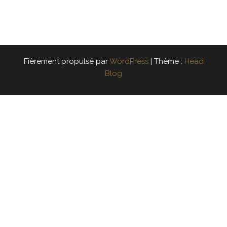
Fièrement propulsé par
WordPress
|
Thème :
Head
Blog