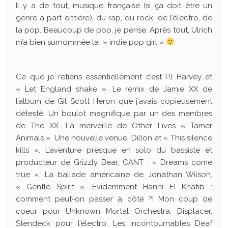
Il y a de tout, musique française (si ça doit être un
genre à part entière), du rap, du rock, de l’électro, de
la pop. Beaucoup de pop, je pense. Après tout, Ulrich
m’a bien surnommée la » indie pop girl »
Ce que je retiens essentiellement c’est PJ Harvey et
« Let England shake ». Le remix de Jamie XX de
l’album de Gil Scott Heron que j’avais copieusement
détesté. Un boulot magnifique par un des membres
de The XX. La merveille de Other Lives « Tamer
Animals ». Une nouvelle venue, Dillon et « This silence
kills ». L’aventure presque en solo du bassiste et
producteur de Grizzly Bear, CANT : « Dreams come
true ». La ballade américaine de Jonathan Wilson,
« Gentle Spirit ». Evidemment Hanni El Khatib :
comment peut-on passer à côté ?! Mon coup de
coeur pour Unknown Mortal Orchestra. Displacer,
Stendeck pour l’électro. Les incontournables Deaf