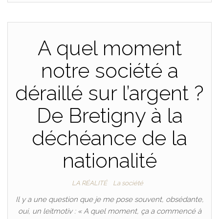
A quel moment
notre société a
déraillé sur l’argent ?
De Bretigny à la
déchéance de la
nationalité
LA RÉALITÉ
La société
Il y a une question que je me pose souvent, obsédante,
oui, un leitmotiv : « A quel moment, ça a commencé à