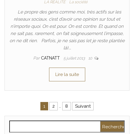
LA RÉALITÉ
La société
Le propre des gens comme moi, très actifs sur les
réseaux sociaux, c’est d’avoir une opinion sur tout et
n’importe quoi. On est pour. On est contre. Et quand on
ne sait pas, rarement, on fait soigneusement l’impasse,
on ne dit rien. Parfois, je ne sais pas (et je reste plantée
là).…
Par
CATNATT
5 juillet 2013
10
Lire la suite
Pagination des publications
1
2
…
8
Suivant
Rechercher :