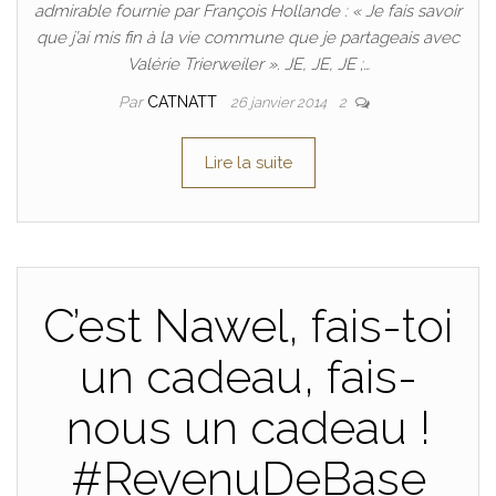
admirable fournie par François Hollande : « Je fais savoir
que j’ai mis fin à la vie commune que je partageais avec
Valérie Trierweiler ». JE, JE, JE ;…
Par
CATNATT
26 janvier 2014
2
Lire la suite
C’est Nawel, fais-toi
un cadeau, fais-
nous un cadeau !
#RevenuDeBase