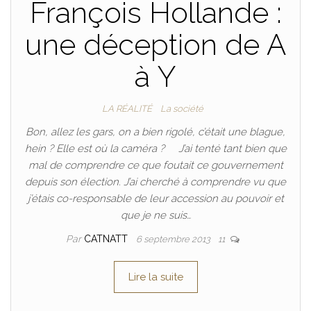
François Hollande :
une déception de A
à Y
LA RÉALITÉ
La société
Bon, allez les gars, on a bien rigolé, c’était une blague,
hein ? Elle est où la caméra ? J’ai tenté tant bien que
mal de comprendre ce que foutait ce gouvernement
depuis son élection. J’ai cherché à comprendre vu que
j’étais co-responsable de leur accession au pouvoir et
que je ne suis…
Par
CATNATT
6 septembre 2013
11
Lire la suite