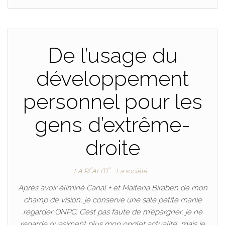
De l’usage du
développement
personnel pour les
gens d’extrême-
droite
LA RÉALITÉ
La société
Après avoir éliminé Canal + et Maitena Biraben de mon
champ de vision, je conserve une sale petite manie
regarder ONPC. C’est pas faute de m’épargner, je ne
regarde quasiment plus mon onglet actualité, mais je