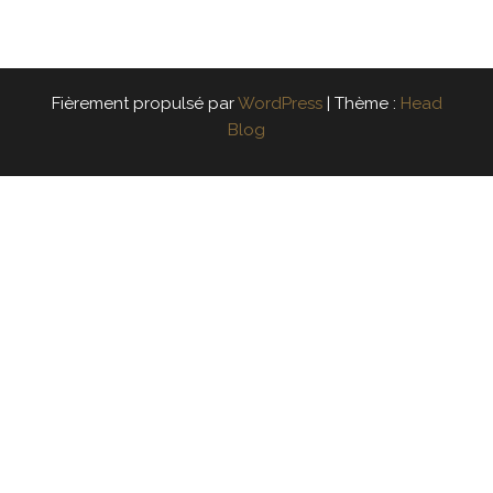
Fièrement propulsé par
WordPress
|
Thème :
Head
Blog