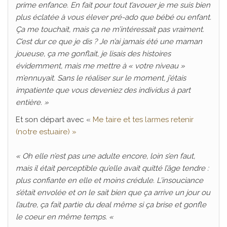
prime enfance. En fait pour tout t’avouer je me suis bien
plus éclatée à vous élever pré-ado que bébé ou enfant.
Ça me touchait, mais ça ne m’intéressait pas vraiment.
C’est dur ce que je dis ? Je n’ai jamais été une maman
joueuse, ça me gonflait, je lisais des histoires
évidemment, mais me mettre à « votre niveau »
m’ennuyait. Sans le réaliser sur le moment, j’étais
impatiente que vous deveniez des individus à part
entière. »
Et son départ avec «
Me taire et tes larmes retenir
(notre estuaire) »
« Oh elle n’est pas une adulte encore, loin s’en faut,
mais il était perceptible qu’elle avait quitté l’âge tendre :
plus confiante en elle et moins crédule. L’insouciance
s’était envolée et on le sait bien que ça arrive un jour ou
l’autre, ça fait partie du deal même si ça brise et gonfle
le coeur en même temps. «