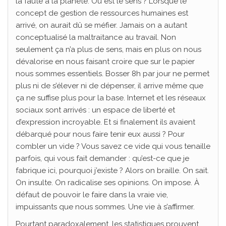
la faute à la planète. Où est le sens ? Lorsque le
concept de gestion de ressources humaines est
arrivé, on aurait dû se méfier. Jamais on a autant
conceptualisé la maltraitance au travail. Non
seulement ça n’a plus de sens, mais en plus on nous
dévalorise en nous faisant croire que sur le papier
nous sommes essentiels. Bosser 8h par jour ne permet
plus ni de s’élever ni de dépenser, il arrive même que
ça ne suffise plus pour la base. Internet et les réseaux
sociaux sont arrivés : un espace de liberté et
d’expression incroyable. Et si finalement ils avaient
débarqué pour nous faire tenir eux aussi ? Pour
combler un vide ? Vous savez ce vide qui vous tenaille
parfois, qui vous fait demander : qu’est-ce que je
fabrique ici, pourquoi j’existe ? Alors on braille. On sait.
On insulte. On radicalise ses opinions. On impose. À
défaut de pouvoir le faire dans la vraie vie,
impuissants que nous sommes. Une vie à s’affirmer.
Pourtant paradoxalement, les statistiques prouvent