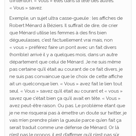
d’intention. « Vous » êtes dans la tête des autres.
« Vous » savez.
Exemple, un sujet ultra casse-gueule : les affiches de
Robert Ménard à Béziers. Il suffirait de dire, de crier
que Ménard utilise les femmes à des fins bien
dégueulasses, c’est factuellement vrai mais, non
« vous » préférez faire un pont avec un fait divers
(horrible) arrivé il y a quelques mois, dans un autre
département que celui de Ménard. Je ne suis même
pas certaine qu’il était au courant de ce fait divers, je
ne suis pas convaincue que le choix de cette affiche
ait un quelconque lien. « Vous » avez fait le lien tout
seul. « Vous » savez qu’il était au courant et « vous »
savez que c’était bien ça qu’il avait en tête. « Vous »
avez peut-être raison. Ou pas. Le problème étant que
je ne me risquerai pas à émettre un doute sur twitter, je
vais m’en prendre plein la gueule parce qu’en fait ça
serait traduit comme une défense de Ménard. Or là
n’est pas le propos, il est d’affirmer qu’il n’est pas sûr