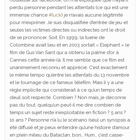
perdu personne pendant les attentats (ce qui est une
immense chance
#luck
) je n’avais aucune légitimité
pour m’exprimer. Je suis disqualifiée d’entrée de jeu et
seules les victimes directes ou indirectes ont le droit
de se prononcer. Soit. En 1999, la tuerie de
Colombine avait lieu et en 2003 sortait « Elephant » le
film de Gus Van Sant qui a obtenu la palme d’or à
Cannes cette année-là. Il me semble que ce film est
unanimement reconnu et apprécié. C’est exactement
le même tempo qu’entre les attentats du 13 novembre
et le tournage de ce fameux téléfilm. Mais il y a une
règle implicite qui consisterait à ce qu’un temps de
deuil soit respecté. Combien ? Non mais, je déconne
pas du tout, quelqu’un peut-il me dire combien de
temps un sujet reste inexploitable en fiction ? 5 ans ?
10 ans ? Personne n’a lu le scénario (seul un synopsis a
été diffusé et je peux entendre qu’une histoire d’amour
en plein milieu du Bataclan, bon… Hum… c’est casse-