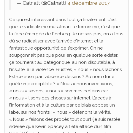
— Catnatt (@Catnatt)
4 décembre 2017
Ce qui est intéressant dans tout ça finalement, c’est
que le radicalisme musulman, le terrorisme, n’est que
la face émergée de l’iceberg. Je ne sais pas, on a tous
dû se radicaliser avec l’arrivée d’internet et la
fantastique opportunité de s’exprimer. On ne
soupçonnait pas que pour en quelque sorte exister,
ça tournerait au catégorique, au non discutable, à
l’insulte, à la violence. Frustrés, « nous » nous lâchons.
Est-ce aussi par l’absence de sens ? Au nom d’une
quête imperceptible ? « Nous » nous invectivons,
« nous » savons, « nous » sommes certains car
« nous » lisons des choses sur internet. L’accès à
l’information et à la culture par ce biais appose un
label sur nos fronts : « nous » détenons la vérité.
« Nous » faisons des procès tout court (je suis restée
sidérée que Kevin Spacey ait été effacé d’un film.