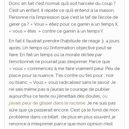
Donc en fait c’est normal qu’il soit harcelé du coup ?
C’est un enfant. Il répète ce qu’il entend à la maison.
Personne n’a l’impression que c’est le taf de l’école de
gérer ça ? « Vous » étiez pour ce gamin à un temps X,
« vous » êtes » contre ce gamin à un temps Y.
En fait il faudrait prendre l’habitude de réagir 3, 4 jours
après. Un temps où l’information objective peut se
faire. En fait un temps où la morale dictée par
l’émotionnel ne pourrait pas s’exprimer. Parce que
« vous » commencez à me faire vraiment peur. Peu de
place pour la nuance. T’es contre ou t’es pour ; noir
ou blanc. « Vous » vous radicalisez sans le savoir. Je
ne sais même pas si j’aurais le courage de publier
aujourd’hui ce texte où j’émettais des doutes,
où
j’avais peur de glisser dans le racisme
. Je ne suis pas
sûre que ça passerait encore. C’est ça le fond de mon
problème dans ce billet : de plus en plus souvent, je
renonce à m’exprimer parce que mon opinion n’est