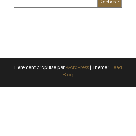
Fièrement propulsé par
WordPress
|
Thème :
Head
Blog