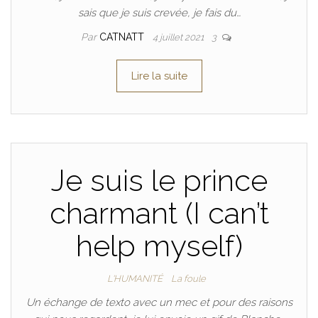
sais que je suis crevée, je fais du…
Par
CATNATT
4 juillet 2021
3
Lire la suite
Je suis le prince
charmant (I can’t
help myself)
L'HUMANITÉ
La foule
Un échange de texto avec un mec et pour des raisons