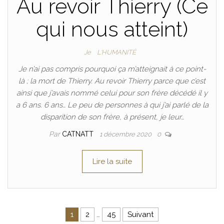
Au revoir Thierry (Ce
qui nous atteint)
Je
L'HUMANITÉ
Je n’ai pas compris pourquoi ça m’atteignait à ce point-
là ; la mort de Thierry. Au revoir Thierry parce que c’est
ainsi que j’avais nommé celui pour son frère décédé il y
a 6 ans. 6 ans… Le peu de personnes à qui j’ai parlé de la
disparition de son frère, à présent, je leur…
Par
CATNATT
1 décembre 2020
0
Lire la suite
Pagination des publications
1
2
…
45
Suivant