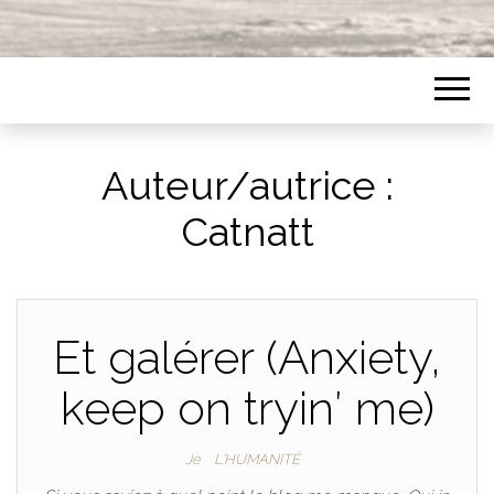
Auteur/autrice :
Catnatt
Et galérer (Anxiety,
keep on tryin′ me)
Je
L'HUMANITÉ