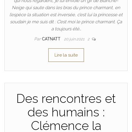
qui nous regardent, je lui envoie un gif de Blanche-
Neige qui saute dans les bras du prince charmant, en
l’espèce la situation est inversée, c’est lui la princesse et
soudain je me suis dit : C’est moi le prince charmant. Ça
a toujours été…
Par
CATNATT
20 juin 2021
2
Lire la suite
Des rencontres et
des humains :
Clémence la