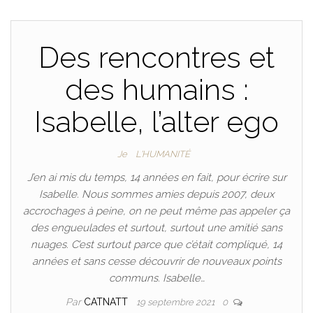
Des rencontres et
des humains :
Isabelle, l’alter ego
Je
L'HUMANITÉ
J’en ai mis du temps, 14 années en fait, pour écrire sur
Isabelle. Nous sommes amies depuis 2007, deux
accrochages à peine, on ne peut même pas appeler ça
des engueulades et surtout, surtout une amitié sans
nuages. C’est surtout parce que c’était compliqué, 14
années et sans cesse découvrir de nouveaux points
communs. Isabelle…
Par
CATNATT
19 septembre 2021
0