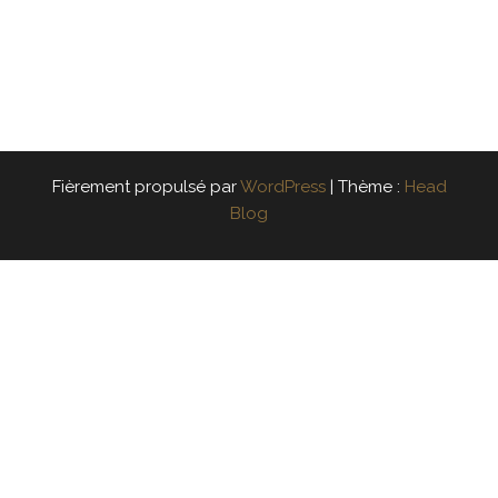
Fièrement propulsé par
WordPress
|
Thème :
Head
Blog