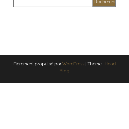
Fièrement propulsé par
WordPress
|
Thème :
Head
Blog