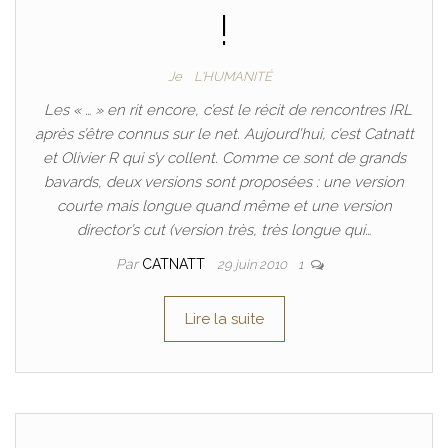
!
Je
L'HUMANITÉ
Les « … » en rit encore, c’est le récit de rencontres IRL
après s’être connus sur le net. Aujourd’hui, c’est Catnatt
et Olivier R qui s’y collent. Comme ce sont de grands
bavards, deux versions sont proposées : une version
courte mais longue quand même et une version
director’s cut (version très, très longue qui…
Par
CATNATT
29 juin 2010
1
Lire la suite