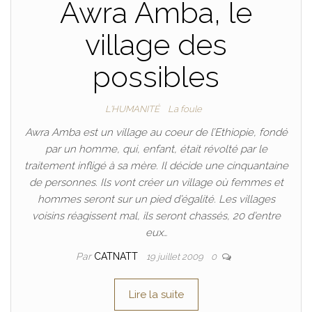
Awra Amba, le
village des
possibles
L'HUMANITÉ
La foule
Awra Amba est un village au coeur de l’Ethiopie, fondé
par un homme, qui, enfant, était révolté par le
traitement infligé à sa mère. Il décide une cinquantaine
de personnes. Ils vont créer un village où femmes et
hommes seront sur un pied d’égalité. Les villages
voisins réagissent mal, ils seront chassés, 20 d’entre
eux…
Par
CATNATT
19 juillet 2009
0
Lire la suite