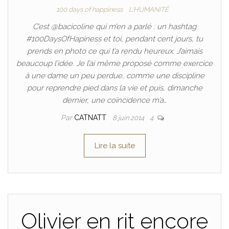
100 days of happiness
L'HUMANITÉ
C’est @bacicoline qui m’en a parlé : un hashtag
#100DaysOfHapiness et toi, pendant cent jours, tu
prends en photo ce qui t’a rendu heureux. J’aimais
beaucoup l’idée. Je l’ai même proposé comme exercice
à une dame un peu perdue, comme une discipline
pour reprendre pied dans la vie et puis, dimanche
dernier, une coïncidence m’a…
Par
CATNATT
8 juin 2014
4
Lire la suite
Olivier en rit encore