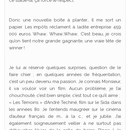
ce stade-là, ça force le respect.
Donc une nouvelle boîte à planter… Il me sort un
papier. Les impôts réclament à ladite entreprise 459
000 euros. Whaw.. Whaw..Whaw.. C’est beau, je crois
qu’on tient notre grande gagnante, une vraie tête de
winner !
Je lui ai réservé quelques surprises, question de le
faire chier ; en quelques années de fréquentation,
c’est un peu devenu ma passion. Je connais Monsieur,
il va vouloir voir un film. Aucun problème, je l’ai
chouchouté, c’est bien simple, c’est tout ce qu’il aime :
« Les Témoins » d’André Techiné, film sur le Sida dans
les années 80. Je l’entends maugréer sur le cinéma
d’auteur français de m… à la c… et je jubile. J’ai
également soigneusement veiller à ne surtout pas