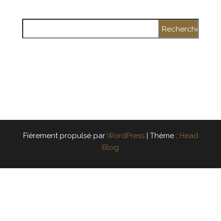
Rechercher :
Fièrement propulsé par
WordPress
|
Thème :
Head
Blog