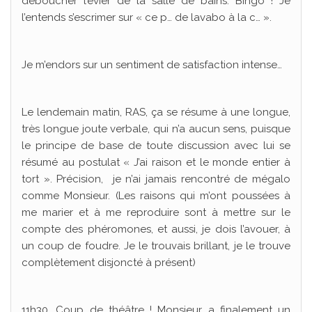
déboucher l’évier de la salle de bains. Bingo ! Je
l’entends s’escrimer sur « ce p… de lavabo à la c… ».
Je m’endors sur un sentiment de satisfaction intense…
Le lendemain matin, RAS, ça se résume à une longue,
très longue joute verbale, qui n’a aucun sens, puisque
le principe de base de toute discussion avec lui se
résumé au postulat « J’ai raison et le monde entier à
tort ». Précision, je n’ai jamais rencontré de mégalo
comme Monsieur. (Les raisons qui m’ont poussées à
me marier et à me reproduire sont à mettre sur le
compte des phéromones, et aussi, je dois l’avouer, à
un coup de foudre. Je le trouvais brillant, je le trouve
complètement disjoncté à présent)
11h30. Coup de théâtre ! Monsieur a finalement un