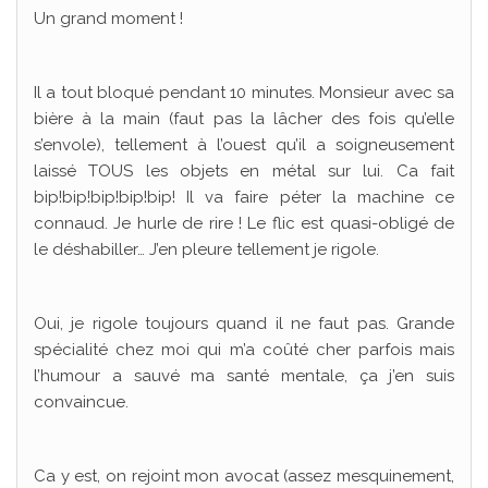
Un grand moment !
Il a tout bloqué pendant 10 minutes. Monsieur avec sa
bière à la main (faut pas la lâcher des fois qu’elle
s’envole), tellement à l’ouest qu’il a soigneusement
laissé TOUS les objets en métal sur lui. Ca fait
bip!bip!bip!bip!bip! Il va faire péter la machine ce
connaud. Je hurle de rire ! Le flic est quasi-obligé de
le déshabiller… J’en pleure tellement je rigole.
Oui, je rigole toujours quand il ne faut pas. Grande
spécialité chez moi qui m’a coûté cher parfois mais
l’humour a sauvé ma santé mentale, ça j’en suis
convaincue.
Ca y est, on rejoint mon avocat (assez mesquinement,