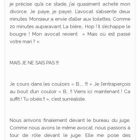
je précise qu’à ce stade, j’ai quasiment acheté mon
divorce. Je paye, je paye). L’avocat s’absente deux
minutes. Monsieur a envie d’aller aux toilettes. Comme
20 minutes auparavant. La bière… Hop ! Il s’échappe le
bougre ! Mon avocat revient » Mais où est passé
votre mari ? ».
MAIS JE NE SAIS PAS !!!
Je cours dans les couloirs « B….. !!! » Je l’entraperçois
au bout d’un couloir « B… !! Viens ici maintenant ! Ca
suffit ! Tu obéis !! », c’est surréaliste.
Nous arrivons finalement devant le bureau du juge.
Comme nous avons le même avocat, nous passons à
tour de rôle devant le juge. Elle me pose des