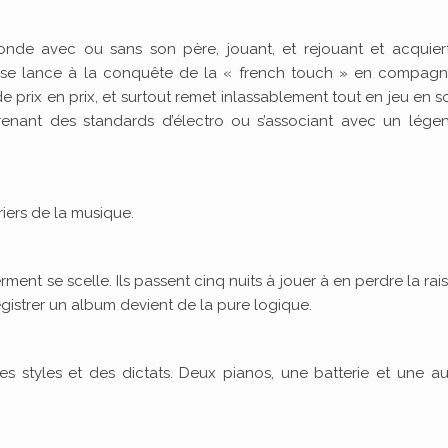
monde avec ou sans son père, jouant, et rejouant et acquier
eur se lance à la conquête de la « french touch » en compagn
e prix en prix, et surtout remet inlassablement tout en jeu en s
renant des standards d’électro ou s’associant avec un légen
iers de la musique.
ment se scelle. Ils passent cinq nuits à jouer à en perdre la rai
registrer un album devient de la pure logique.
 des styles et des dictats. Deux pianos, une batterie et une a