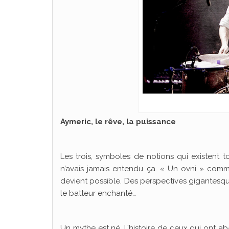
Aymeric, le rêve, la puissance
Les trois, symboles de notions qui existent 
n’avais jamais entendu ça. « Un ovni » comme
devient possible. Des perspectives gigantesqu
le batteur enchanté…
Un mythe est né. L’histoire de ceux qui ont aba