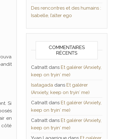
Des rencontres et des humains :
Isabelle, l’alter ego
COMMENTAIRES
RÉCENTS
trouva
pandit
Catnatt
dans
Et galérer (Anxiety,
keep on tryin′ me)
Isatagada
dans
Et galérer
(Anxiety, keep on tryin′ me)
Catnatt
dans
Et galérer (Anxiety,
nt. Si
keep on tryin′ me)
pposés
air en
Catnatt
dans
Et galérer (Anxiety,
 côté
keep on tryin′ me)
Yvan Lagarrigue
dans
Et galérer