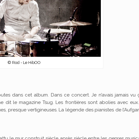
© Rod - Le HibOO
toutes dans cet album. Dans ce concert. Je n’avais jamais vu 
 dit le magazine Tsug. Les frontières sont abolies avec eux
es, presque vertigineuses. La légende des pianistes de l’Aufg
ttu le mur construit siècle après siècle entre les genres musica