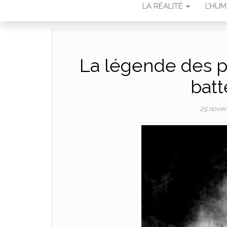
LA RÉALITÉ
L’HU
La légende des pi
batt
25 nove