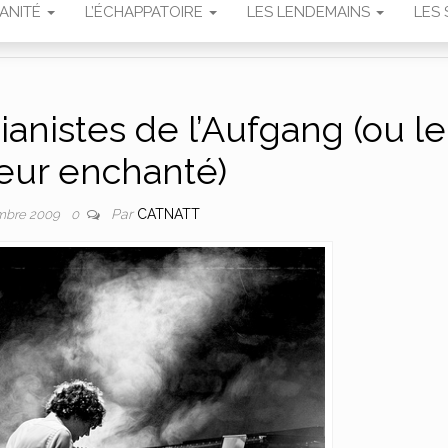
MANITÉ
L’ÉCHAPPATOIRE
LES LENDEMAINS
LES 
anistes de l’Aufgang (ou le
eur enchanté)
Par
CATNATT
mbre 2009
0