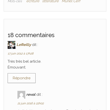
écriture
littérature
Muriel Cerf
Mots-clés
18 commentaires
LeReilly
dit :
17 juin 2012 à 17h28
Très très bel article.
Émouvant.
Répondre
revol
dit :
21 juin 2016 à 22h02