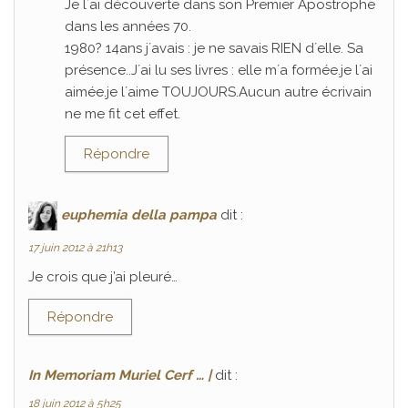
Je l´ai découverte dans son Premier Apostrophe
dans les années 70.
1980? 14ans j´avais : je ne savais RIEN d´elle. Sa
présence..J´ai lu ses livres : elle m´a formée.je l´ai
aimée.je l´aime TOUJOURS.Aucun autre écrivain
ne me fit cet effet.
Répondre
euphemia della pampa
dit :
17 juin 2012 à 21h13
Je crois que j’ai pleuré…
Répondre
In Memoriam Muriel Cerf … |
dit :
18 juin 2012 à 5h25