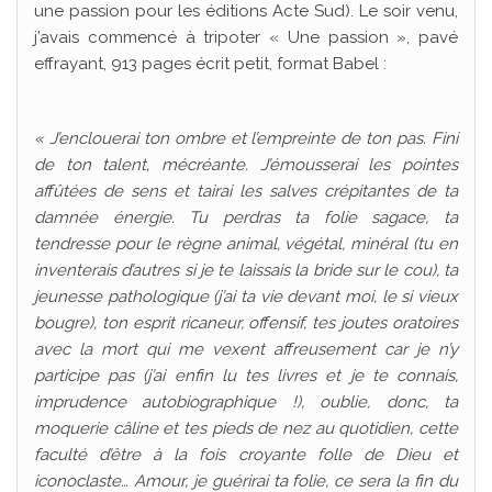
une passion pour les éditions Acte Sud). Le soir venu,
j’avais commencé à tripoter « Une passion », pavé
effrayant, 913 pages écrit petit, format Babel :
« J’enclouerai ton ombre et l’empreinte de ton pas. Fini
de ton talent, mécréante. J’émousserai les pointes
affûtées de sens et tairai les salves crépitantes de ta
damnée énergie. Tu perdras ta folie sagace, ta
tendresse pour le règne animal, végétal, minéral (tu en
inventerais d’autres si je te laissais la bride sur le cou), ta
jeunesse pathologique (j’ai ta vie devant moi, le si vieux
bougre), ton esprit ricaneur, offensif, tes joutes oratoires
avec la mort qui me vexent affreusement car je n’y
participe pas (j’ai enfin lu tes livres et je te connais,
imprudence autobiographique !), oublie, donc, ta
moquerie câline et tes pieds de nez au quotidien, cette
faculté d’être à la fois croyante folle de Dieu et
iconoclaste… Amour, je guérirai ta folie, ce sera la fin du