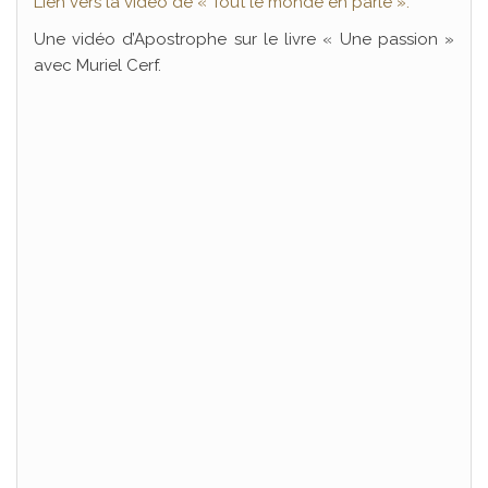
Lien vers la vidéo de « Tout le monde en parle ».
Une vidéo d’Apostrophe sur le livre « Une passion »
avec Muriel Cerf.