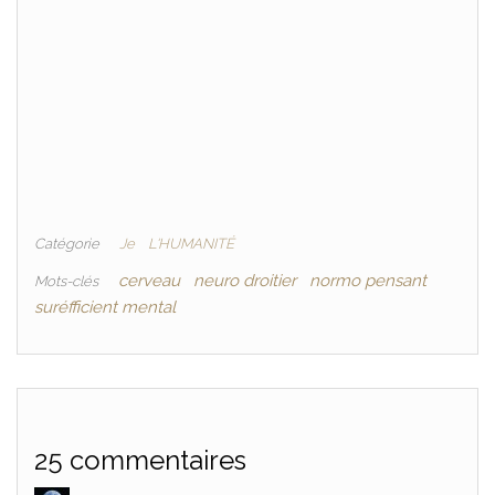
Catégorie
Je
L'HUMANITÉ
cerveau
neuro droitier
normo pensant
Mots-clés
suréfficient mental
25 commentaires