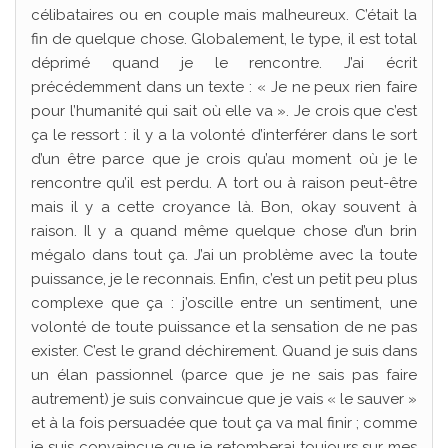
célibataires ou en couple mais malheureux. C’était la
fin de quelque chose. Globalement, le type, il est total
déprimé quand je le rencontre. J’ai écrit
précédemment dans un texte : « Je ne peux rien faire
pour l’humanité qui sait où elle va ». Je crois que c’est
ça le ressort : il y a la volonté d’interférer dans le sort
d’un être parce que je crois qu’au moment où je le
rencontre qu’il est perdu. A tort ou à raison peut-être
mais il y a cette croyance là. Bon, okay souvent à
raison. Il y a quand même quelque chose d’un brin
mégalo dans tout ça. J’ai un problème avec la toute
puissance, je le reconnais. Enfin, c’est un petit peu plus
complexe que ça : j’oscille entre un sentiment, une
volonté de toute puissance et la sensation de ne pas
exister. C’est le grand déchirement. Quand je suis dans
un élan passionnel (parce que je ne sais pas faire
autrement) je suis convaincue que je vais « le sauver »
et à la fois persuadée que tout ça va mal finir ; comme
je suis convaincue que je retomberai toujours sur mes