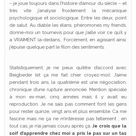
– je joue toujours dans l’histoire d’amour du siècle – et
très vite j’analyse froidement la mécanique
psychologique et sociologique. Entre les deux, point
de salut. Au diable les élans, phéromones my friends,
donne-moi un tournevis pour que j’aille voir ce qu’il y
a VRAIMENT là-dedans… Forcément, en agissant ainsi,
j’épuise quelque part le filon des sentiments.
Statistiquement, je ne peux qu’être d’accord avec
Beigbeder (et ça me fait chier croyez-moi). J’aime
pendant trois ans, la quatrième est une négociation,
chronique d’une rupture annoncée. Mention spéciale
à mon ex-mari, cinq années mais il y avait eu
reproduction. Je ne sais pas comment font les gens
pour rester quinze, vingt ans et plus ensemble. Ca me
fascine mais ne ça ne m’intéresse pas tellement ; en
tout cas, je n’ai jamais couru après ça.
Je crois que la
soif d’apprendre chez moi a pris le pas sur un tas