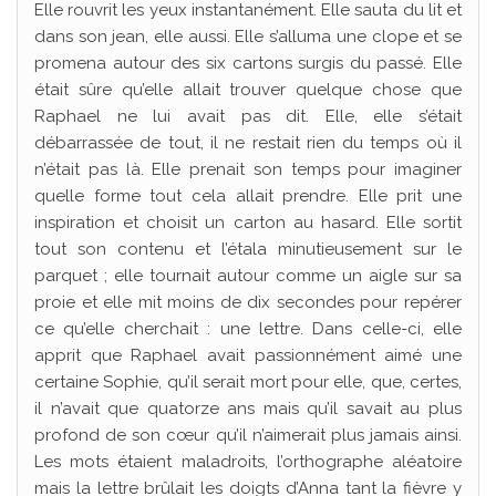
Elle rouvrit les yeux instantanément. Elle sauta du lit et
dans son jean, elle aussi. Elle s’alluma une clope et se
promena autour des six cartons surgis du passé. Elle
était sûre qu’elle allait trouver quelque chose que
Raphael ne lui avait pas dit. Elle, elle s’était
débarrassée de tout, il ne restait rien du temps où il
n’était pas là. Elle prenait son temps pour imaginer
quelle forme tout cela allait prendre. Elle prit une
inspiration et choisit un carton au hasard. Elle sortit
tout son contenu et l’étala minutieusement sur le
parquet ; elle tournait autour comme un aigle sur sa
proie et elle mit moins de dix secondes pour repérer
ce qu’elle cherchait : une lettre. Dans celle-ci, elle
apprit que Raphael avait passionnément aimé une
certaine Sophie, qu’il serait mort pour elle, que, certes,
il n’avait que quatorze ans mais qu’il savait au plus
profond de son cœur qu’il n’aimerait plus jamais ainsi.
Les mots étaient maladroits, l’orthographe aléatoire
mais la lettre brûlait les doigts d’Anna tant la fièvre y