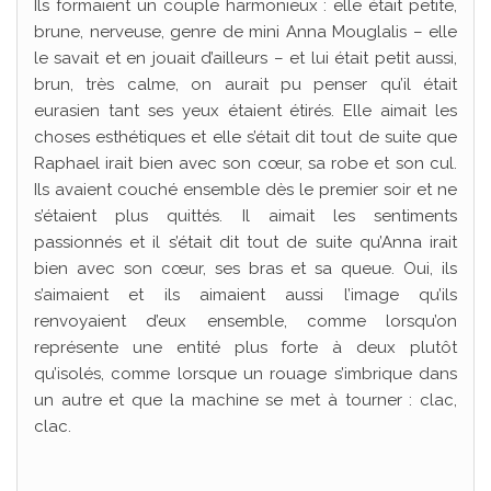
Ils formaient un couple harmonieux : elle était petite,
brune, nerveuse, genre de mini Anna Mouglalis – elle
le savait et en jouait d’ailleurs – et lui était petit aussi,
brun, très calme, on aurait pu penser qu’il était
eurasien tant ses yeux étaient étirés. Elle aimait les
choses esthétiques et elle s’était dit tout de suite que
Raphael irait bien avec son cœur, sa robe et son cul.
Ils avaient couché ensemble dès le premier soir et ne
s’étaient plus quittés. Il aimait les sentiments
passionnés et il s’était dit tout de suite qu’Anna irait
bien avec son cœur, ses bras et sa queue. Oui, ils
s’aimaient et ils aimaient aussi l’image qu’ils
renvoyaient d’eux ensemble, comme lorsqu’on
représente une entité plus forte à deux plutôt
qu’isolés, comme lorsque un rouage s’imbrique dans
un autre et que la machine se met à tourner : clac,
clac.