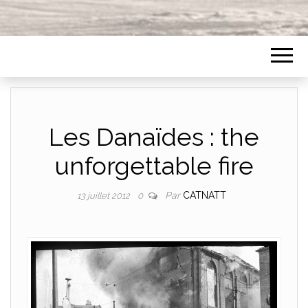
Les Danaïdes : the
unforgettable fire
Par
CATNATT
13 juillet 2012
0