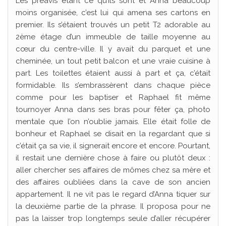
Les préavis étant ce qu’ils sont et Anna beaucoup
moins organisée, c’est lui qui amena ses cartons en
premier. Ils s’étaient trouvés un petit T2 adorable au
2ème étage d’un immeuble de taille moyenne au
cœur du centre-ville. Il y avait du parquet et une
cheminée, un tout petit balcon et une vraie cuisine à
part. Les toilettes étaient aussi à part et ça, c’était
formidable. Ils s’embrassèrent dans chaque pièce
comme pour les baptiser et Raphael fit même
tournoyer Anna dans ses bras pour fêter ça, photo
mentale que l’on n’oublie jamais. Elle était folle de
bonheur et Raphael se disait en la regardant que si
c’était ça sa vie, il signerait encore et encore. Pourtant,
il restait une dernière chose à faire ou plutôt deux :
aller chercher ses affaires de mômes chez sa mère et
des affaires oubliées dans la cave de son ancien
appartement. Il ne vit pas le regard d’Anna tiquer sur
la deuxième partie de la phrase. Il proposa pour ne
pas la laisser trop longtemps seule d’aller récupérer