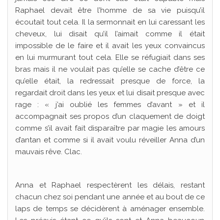
Raphael devait être l’homme de sa vie puisqu’il
écoutait tout cela. Il la sermonnait en lui caressant les
cheveux, lui disait qu’il l’aimait comme il était
impossible de le faire et il avait les yeux convaincus
en lui murmurant tout cela. Elle se réfugiait dans ses
bras mais il ne voulait pas qu’elle se cache d’être ce
qu’elle était, la redressait presque de force, la
regardait droit dans les yeux et lui disait presque avec
rage : « j’ai oublié les femmes d’avant » et il
accompagnait ses propos d’un claquement de doigt
comme s’il avait fait disparaître par magie les amours
d’antan et comme si il avait voulu réveiller Anna d’un
mauvais rêve. Clac.
Anna et Raphael respectèrent les délais, restant
chacun chez soi pendant une année et au bout de ce
laps de temps se décidèrent à aménager ensemble.