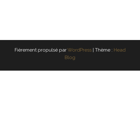
Fièrement propulsé par
WordPress
|
Thème :
Head
Blog