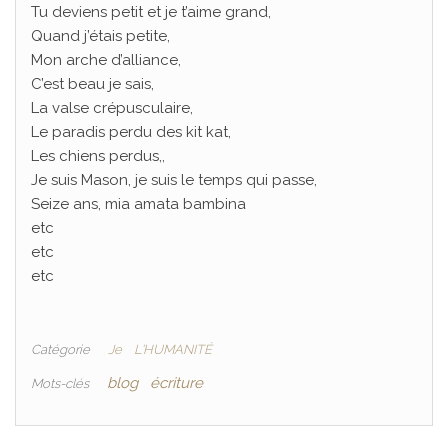
Tu deviens petit et je t’aime grand,
Quand j’étais petite,
Mon arche d’alliance,
C’est beau je sais,
La valse crépusculaire,
Le paradis perdu des kit kat,
Les chiens perdus,,
Je suis Mason, je suis le temps qui passe,
Seize ans, mia amata bambina
etc
etc
etc
Catégorie
Je
L'HUMANITÉ
blog
écriture
Mots-clés