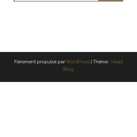
Fièrement propulsé par
WordPress
|
Thème :
Head
Blog