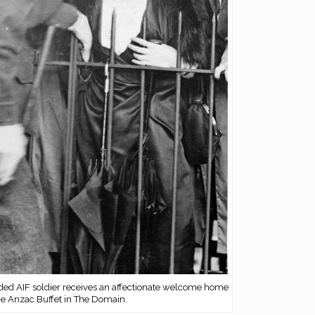
ed AIF soldier receives an affectionate welcome home
he Anzac Buffet in The Domain.