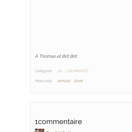
À Thomas et Brit Brit.
Catégorie
Je
L'HUMANITÉ
amour
love
Mots-clés
1commentaire