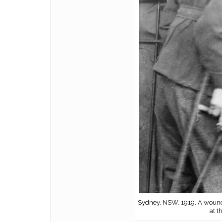
Sydney, NSW. 1919. A wound
at t