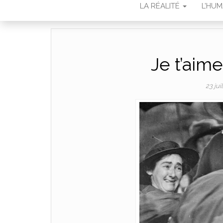
LA RÉALITÉ
L’HU
Je t’aime 
23 jui