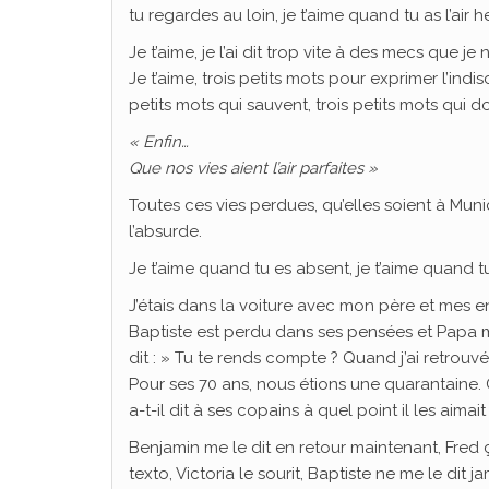
tu regardes au loin, je t’aime quand tu as l’air 
Je t’aime, je l’ai dit trop vite à des mecs que je
Je t’aime, trois petits mots pour exprimer l’indisc
petits mots qui sauvent, trois petits mots qui 
« Enfin…
Que nos vies aient l’air parfaites »
Toutes ces vies perdues, qu’elles soient à Mun
l’absurde.
Je t’aime quand tu es absent, je t’aime quand tu
J’étais dans la voiture avec mon père et mes e
Baptiste est perdu dans ses pensées et Papa m
dit : » Tu te rends compte ? Quand j’ai retrou
Pour ses 70 ans, nous étions une quarantaine. C’
a-t-il dit à ses copains à quel point il les aimait
Benjamin me le dit en retour maintenant, Fred 
texto, Victoria le sourit, Baptiste ne me le dit j