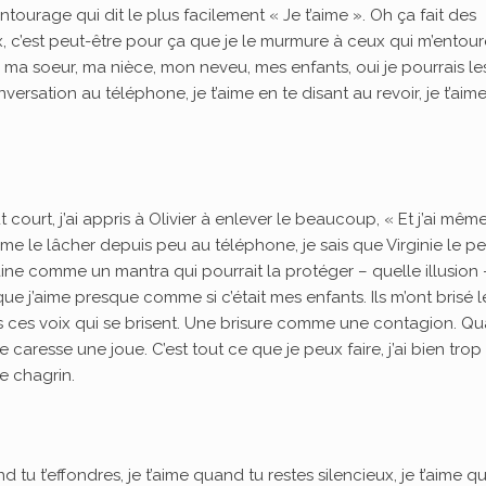
urage qui dit le plus facilement « Je t’aime ». Oh ça fait des
 c’est peut-être pour ça que je le murmure à ceux qui m’entour
 ma soeur, ma nièce, mon neveu, mes enfants, oui je pourrais le
conversation au téléphone, je t’aime en te disant au revoir, je t’aim
out court, j’ai appris à Olivier à enlever le beaucoup, « Et j’ai mêm
e me le lâcher depuis peu au téléphone, je sais que Virginie le p
aine comme un mantra qui pourrait la protéger – quelle illusion 
 que j’aime presque comme si c’était mes enfants. Ils m’ont brisé l
outes ces voix qui se brisent. Une brisure comme une contagion. Q
je caresse une joue. C’est tout ce que je peux faire, j’ai bien trop
e chagrin.
d tu t’effondres, je t’aime quand tu restes silencieux, je t’aime 