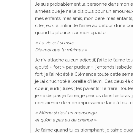
Je suis probablement la personne dans mon ento
années que je ne le dis plus pour un amoureux,
mes enfants, mes amis, mon père, mes enfants,
citer, eux, à l’infini. Je t’aime au détour d’une 
quand tu pleures sur mon épaule.
« La vie est si triste
Dis-moi que tu m’aimes »
Je n’y attache aucun adjectif, j’ai le je t’aime t
ajouté « fort » par pudeur », j’entends Isabell
fort, je l’ai répété à Clémence toute cette sem
je l’ai chuchoté à l’oreille d’Helmi. Ces deux-là
coeur jeudi ; Jules ; les parents ; le frère : t
je ne dis pas je t’aime, je prends dans les bras, 
conscience de mon impuissance face à tout c
« Même si c’est un mensonge
et qu’on a pas eu de chance »
Je t’aime quand tu es triomphant, je t’aime quan