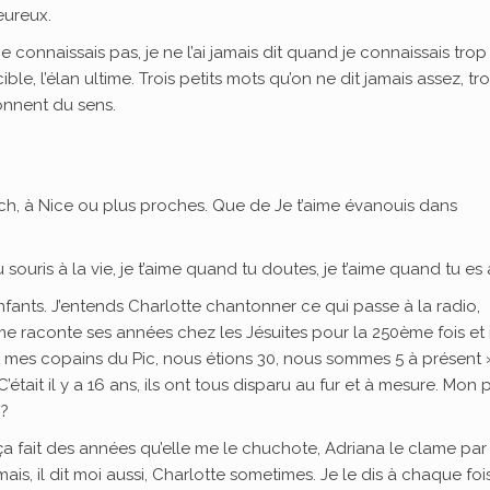
heureux.
 ne connaissais pas, je ne l’ai jamais dit quand je connaissais trop
ible, l’élan ultime. Trois petits mots qu’on ne dit jamais assez, tro
donnent du sens.
ich, à Nice ou plus proches. Que de Je t’aime évanouis dans
 souris à la vie, je t’aime quand tu doutes, je t’aime quand tu es
nfants. J’entends Charlotte chantonner ce qui passe à la radio,
e raconte ses années chez les Jésuites pour la 250ème fois et 
vé mes copains du Pic, nous étions 30, nous sommes 5 à présent 
était il y a 16 ans, ils ont tous disparu au fur et à mesure. Mon 
 ?
ça fait des années qu’elle me le chuchote, Adriana le clame par
amais, il dit moi aussi, Charlotte sometimes. Je le dis à chaque foi