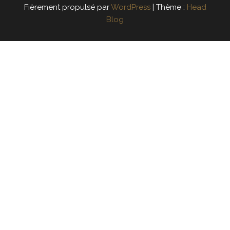
Fièrement propulsé par
WordPress
|
Thème :
Head
Blog