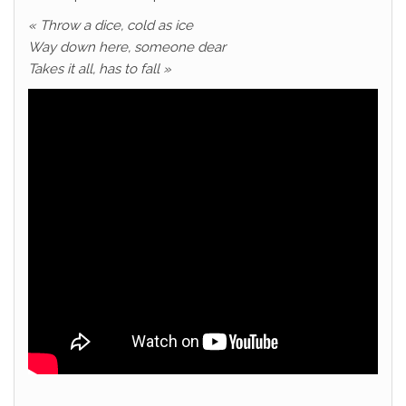
« Throw a dice, cold as ice
Way down here, someone dear
Takes it all, has to fall »