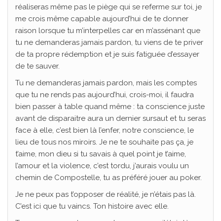
réaliseras même pas le piège qui se referme sur toi, je
me crois même capable aujourd’hui de te donner
raison lorsque tu m’interpelles car en m’assénant que
tu ne demanderas jamais pardon, tu viens de te priver
de ta propre rédemption et je suis fatiguée d’essayer
de te sauver.
Tu ne demanderas jamais pardon, mais les comptes
que tu ne rends pas aujourd’hui, crois-moi, il faudra
bien passer à table quand même : ta conscience juste
avant de disparaitre aura un dernier sursaut et tu seras
face à elle, c’est bien là l’enfer, notre conscience, le
lieu de tous nos miroirs. Je ne te souhaite pas ça, je
t’aime, mon dieu si tu savais à quel point je t’aime,
l’amour et la violence, c’est tordu, j’aurais voulu un
chemin de Compostelle, tu as préféré jouer au poker.
Je ne peux pas t’opposer de réalité, je n’étais pas là.
C’est ici que tu vaincs. Ton histoire avec elle.