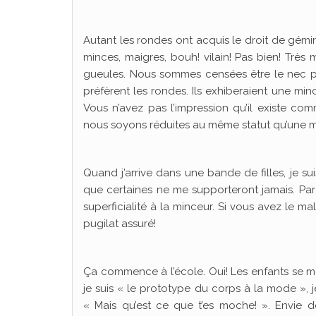
Autant les rondes ont acquis le droit de gémir 
minces, maigres, bouh! vilain! Pas bien! Très 
gueules. Nous sommes censées être le nec p
préfèrent les rondes. Ils exhiberaient une mi
Vous n’avez pas l’impression qu’il existe 
nous soyons réduites au même statut qu’une 
Quand j’arrive dans une bande de filles, je sui
que certaines ne me supporteront jamais. Par
superficialité à la minceur. Si vous avez le m
pugilat assuré!
Ça commence à l’école. Oui! Les enfants se mo
je suis « le prototype du corps à la mode », j
« Mais qu’est ce que t’es moche! ». Envie d