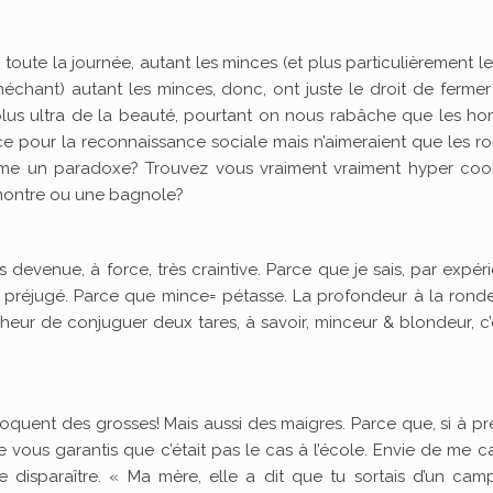
toute la journée, autant les minces (et plus particulièrement le
méchant) autant les minces, donc, ont juste le droit de fermer
lus ultra de la beauté, pourtant on nous rabâche que les h
nce pour la reconnaissance sociale mais n’aimeraient que les r
comme un paradoxe? Trouvez vous vraiment vraiment hyper coo
montre ou une bagnole?
s devenue, à force, très craintive. Parce que je sais, par expér
 préjugé. Parce que mince= pétasse. La profondeur à la ronde
alheur de conjuguer deux tares, à savoir, minceur & blondeur, c’
quent des grosses! Mais aussi des maigres. Parce que, si à pr
e vous garantis que c’était pas le cas à l’école. Envie de me c
e disparaître. « Ma mère, elle a dit que tu sortais d’un cam