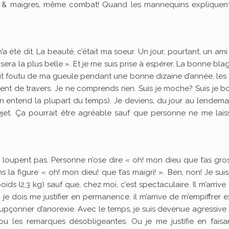
ses & maigres, même combat! Quand les mannequins expliquen
’a été dit. La beauté, c’était ma soeur. Un jour, pourtant, un ami
 sera la plus belle ». Et je me suis prise à espérer. La bonne bla
soit foutu de ma gueule pendant une bonne dizaine d’année, le
dent de travers. Je ne comprends rien. Suis je moche? Suis je 
on entend la plupart du temps). Je deviens, du jour au lendema
ejet. Ça pourrait être agréable sauf que personne ne me lai
oupent pas. Personne n’ose dire « oh! mon dieu que t’as gross
 la figure « oh! mon dieu! que t’as maigri! ». Ben, non! Je suis
ds (2,3 kg) sauf que, chez moi, c’est spectaculaire. Il m’arrive 
, je dois me justifier en permanence. il m’arrive de m’empiffrer 
pçonner d’anorexie. Avec le temps, je suis devenue agressive 
 ou les remarques désobligeantes. Ou je me justifie en faisa