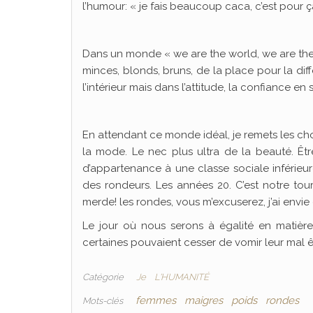
l’humour: « je fais beaucoup caca, c’est pour ç
Dans un monde « we are the world, we are the ch
minces, blonds, bruns, de la place pour la diffé
l’intérieur mais dans l’attitude, la confiance en s
En attendant ce monde idéal, je remets les cho
la mode. Le nec plus ultra de la beauté. Ê
d’appartenance à une classe sociale inférieure
des rondeurs. Les années 20. C’est notre tour
merde! les rondes, vous m’excuserez, j’ai envie d
Le jour où nous serons à égalité en matière
certaines pouvaient cesser de vomir leur mal êt
Catégorie
Je
L'HUMANITÉ
femmes
maigres
poids
rondes
Mots-clés