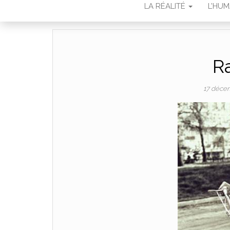
LA RÉALITÉ
L’HU
Ra
17 déce