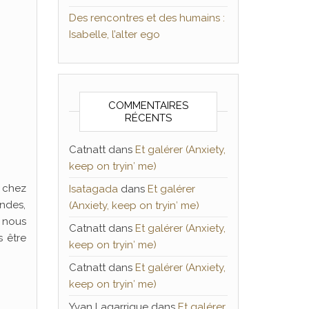
Des rencontres et des humains :
Isabelle, l’alter ego
COMMENTAIRES
RÉCENTS
Catnatt
dans
Et galérer (Anxiety,
keep on tryin′ me)
r chez
Isatagada
dans
Et galérer
ondes,
(Anxiety, keep on tryin′ me)
, nous
Catnatt
dans
Et galérer (Anxiety,
s être
keep on tryin′ me)
Catnatt
dans
Et galérer (Anxiety,
keep on tryin′ me)
Yvan Lagarrigue
dans
Et galérer