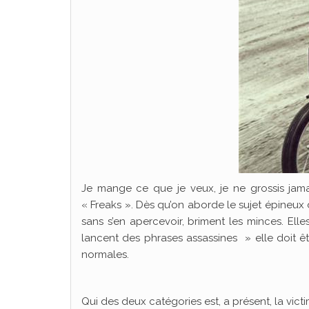
Je mange ce que je veux, je ne grossis jamais
« Freaks ». Dès qu’on aborde le sujet épineux
sans s’en apercevoir, briment les minces. Ell
lancent des phrases assassines » elle doit ê
normales.
Qui des deux catégories est, a présent, la victi