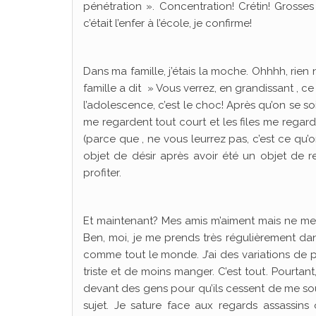
pénétration ». Concentration! Crétin! Gros
c’était l’enfer à l’école, je confirme!
Dans ma famille, j’étais la moche. Ohhhh, rien n
famille a dit » Vous verrez, en grandissant , ce
l’adolescence, c’est le choc! Après qu’on se 
me regardent tout court et les files me regar
(parce que , ne vous leurrez pas, c’est ce qu’
objet de désir après avoir été un objet de r
profiter.
Et maintenant? Mes amis m’aiment mais ne me l
Ben, moi, je me prends très régulièrement dans
comme tout le monde. J’ai des variations de poi
triste et de moins manger. C’est tout. Pourtant
devant des gens pour qu’ils cessent de me sou
sujet. Je sature face aux regards assassins