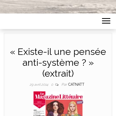
« Existe-il une pensée
anti-système ? »
(extrait)
Par
CATNATT
29 avril 2014
0