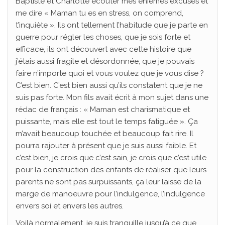
Baptiste et Charlotte écouter mes énièmes excuses et
me dire « Maman tu es en stress, on comprend,
t’inquiète ». Ils ont tellement l’habitude que je parte en
guerre pour régler les choses, que je sois forte et
efficace, ils ont découvert avec cette histoire que
j’étais aussi fragile et désordonnée, que je pouvais
faire n’importe quoi et vous voulez que je vous dise ?
C’est bien. C’est bien aussi qu’ils constatent que je ne
suis pas forte. Mon fils avait écrit à mon sujet dans une
rédac de français : « Maman est charismatique et
puissante, mais elle est tout le temps fatiguée ». Ça
m’avait beaucoup touchée et beaucoup fait rire. Il
pourra rajouter à présent que je suis aussi faible. Et
c’est bien, je crois que c’est sain, je crois que c’est utile
pour la construction des enfants de réaliser que leurs
parents ne sont pas surpuissants, ça leur laisse de la
marge de manoeuvre pour l’indulgence, l’indulgence
envers soi et envers les autres.
Voilà normalement, je suis tranquille jusqu’à ce que