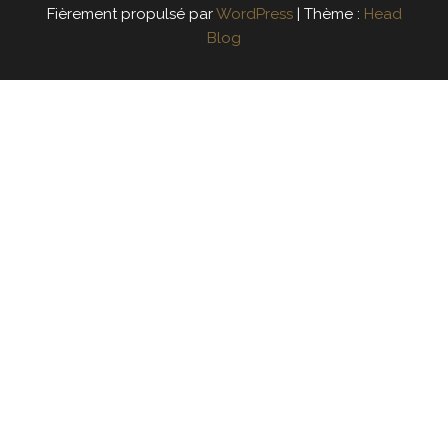
Fièrement propulsé par
WordPress
|
Thème :
Head
Blog