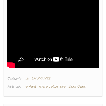
Catégorie
Je
L'HUMANITÉ
enfant
mère célibataire
Saint Ouen
Mots-clés