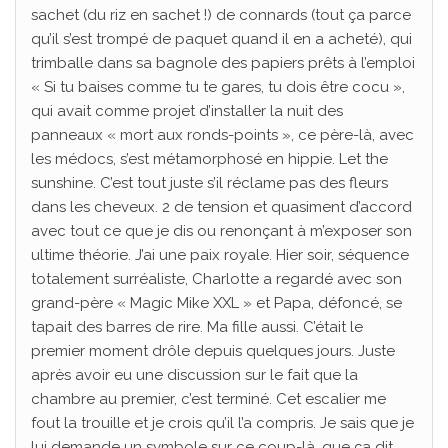
sachet (du riz en sachet !) de connards (tout ça parce
qu’il s’est trompé de paquet quand il en a acheté), qui
trimballe dans sa bagnole des papiers prêts à l’emploi
« Si tu baises comme tu te gares, tu dois être cocu »,
qui avait comme projet d’installer la nuit des
panneaux « mort aux ronds-points », ce père-là, avec
les médocs, s’est métamorphosé en hippie. Let the
sunshine. C’est tout juste s’il réclame pas des fleurs
dans les cheveux. 2 de tension et quasiment d’accord
avec tout ce que je dis ou renonçant à m’exposer son
ultime théorie. J’ai une paix royale. Hier soir, séquence
totalement surréaliste, Charlotte a regardé avec son
grand-père « Magic Mike XXL » et Papa, défoncé, se
tapait des barres de rire. Ma fille aussi. C’était le
premier moment drôle depuis quelques jours. Juste
après avoir eu une discussion sur le fait que la
chambre au premier, c’est terminé. Cet escalier me
fout la trouille et je crois qu’il l’a compris. Je sais que je
lui demande un symbole sur ce coup-là, que ça dit