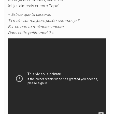
(et je t’aimerais encore Papa)
« Est-ce que tu laisseras
Ta main, sur ma joue, posée comme ça ?
Est-ce que tu m’aimeras encore
Dans cette petite mort ? »