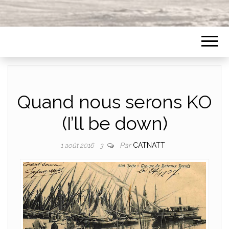
Quand nous serons KO
(I’ll be down)
Par
CATNATT
1 août 2016
3