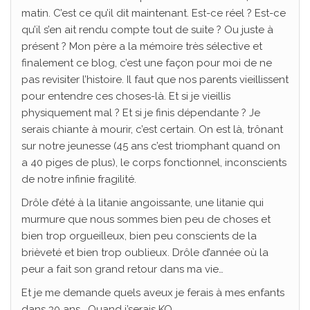
matin. C’est ce qu’il dit maintenant. Est-ce réel ? Est-ce
qu’il s’en ait rendu compte tout de suite ? Ou juste à
présent ? Mon père a la mémoire très sélective et
finalement ce blog, c’est une façon pour moi de ne
pas revisiter l’histoire. Il faut que nos parents vieillissent
pour entendre ces choses-là. Et si je vieillis
physiquement mal ? Et si je finis dépendante ? Je
serais chiante à mourir, c’est certain. On est là, trônant
sur notre jeunesse (45 ans c’est triomphant quand on
a 40 piges de plus), le corps fonctionnel, inconscients
de notre infinie fragilité.
Drôle d’été à la litanie angoissante, une litanie qui
murmure que nous sommes bien peu de choses et
bien trop orgueilleux, bien peu conscients de la
brièveté et bien trop oublieux. Drôle d’année où la
peur a fait son grand retour dans ma vie…
Et je me demande quels aveux je ferais à mes enfants
dans 30 ans… Quand j’serais KO.