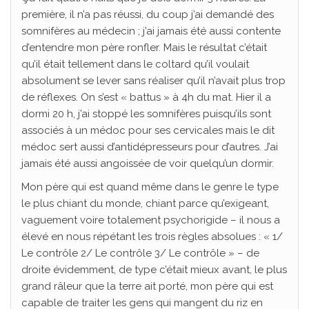
première, il n’a pas réussi, du coup j’ai demandé des
somnifères au médecin ; j’ai jamais été aussi contente
d’entendre mon père ronfler. Mais le résultat c’était
qu’il était tellement dans le coltard qu’il voulait
absolument se lever sans réaliser qu’il n’avait plus trop
de réflexes. On s’est « battus » à 4h du mat. Hier il a
dormi 20 h, j’ai stoppé les somnifères puisqu’ils sont
associés à un médoc pour ses cervicales mais le dit
médoc sert aussi d’antidépresseurs pour d’autres. J’ai
jamais été aussi angoissée de voir quelqu’un dormir.
Mon père qui est quand même dans le genre le type
le plus chiant du monde, chiant parce qu’exigeant,
vaguement voire totalement psychorigide – il nous a
élevé en nous répétant les trois règles absolues : « 1/
Le contrôle 2/ Le contrôle 3/ Le contrôle » – de
droite évidemment, de type c’était mieux avant, le plus
grand râleur que la terre ait porté, mon père qui est
capable de traiter les gens qui mangent du riz en