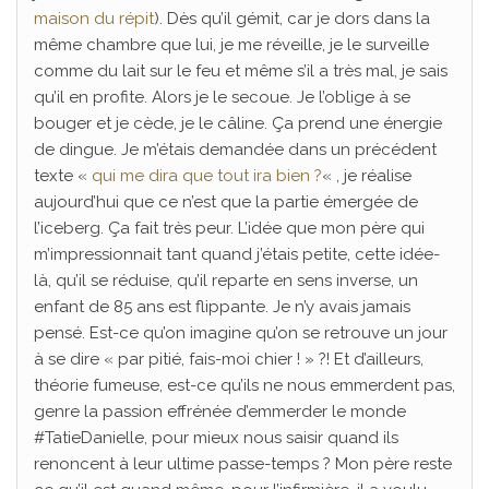
maison du répit
). Dès qu’il gémit, car je dors dans la
même chambre que lui, je me réveille, je le surveille
comme du lait sur le feu et même s’il a très mal, je sais
qu’il en profite. Alors je le secoue. Je l’oblige à se
bouger et je cède, je le câline. Ça prend une énergie
de dingue. Je m’étais demandée dans un précédent
texte «
qui me dira que tout ira bien ?
« , je réalise
aujourd’hui que ce n’est que la partie émergée de
l’iceberg. Ça fait très peur. L’idée que mon père qui
m’impressionnait tant quand j’étais petite, cette idée-
là, qu’il se réduise, qu’il reparte en sens inverse, un
enfant de 85 ans est flippante. Je n’y avais jamais
pensé. Est-ce qu’on imagine qu’on se retrouve un jour
à se dire « par pitié, fais-moi chier ! » ?! Et d’ailleurs,
théorie fumeuse, est-ce qu’ils ne nous emmerdent pas,
genre la passion effrénée d’emmerder le monde
#TatieDanielle, pour mieux nous saisir quand ils
renoncent à leur ultime passe-temps ? Mon père reste