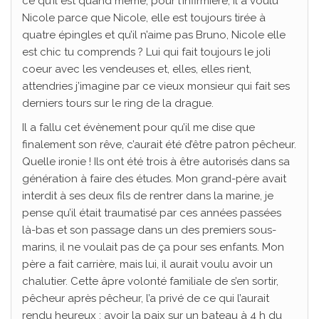
ce qu’il est quand même, pour l’infirmière, il a voulu
Nicole parce que Nicole, elle est toujours tirée à
quatre épingles et qu’il n’aime pas Bruno, Nicole elle
est chic tu comprends ? Lui qui fait toujours le joli
coeur avec les vendeuses et, elles, elles rient,
attendries j’imagine par ce vieux monsieur qui fait ses
derniers tours sur le ring de la drague.
Il a fallu cet évènement pour qu’il me dise que
finalement son rêve, c’aurait été d’être patron pêcheur.
Quelle ironie ! Ils ont été trois à être autorisés dans sa
génération à faire des études. Mon grand-père avait
interdit à ses deux fils de rentrer dans la marine, je
pense qu’il était traumatisé par ces années passées
là-bas et son passage dans un des premiers sous-
marins, il ne voulait pas de ça pour ses enfants. Mon
père a fait carrière, mais lui, il aurait voulu avoir un
chalutier. Cette âpre volonté familiale de s’en sortir,
pêcheur après pêcheur, l’a privé de ce qui l’aurait
rendu heureux : avoir la paix sur un bateau à 4 h du