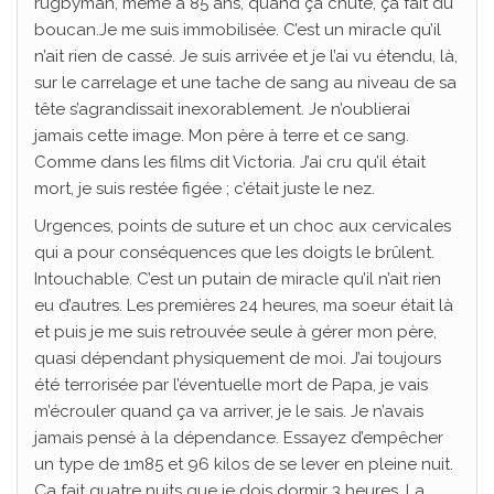
rugbyman, même à 85 ans, quand ça chute, ça fait du
boucan.Je me suis immobilisée. C’est un miracle qu’il
n’ait rien de cassé. Je suis arrivée et je l’ai vu étendu, là,
sur le carrelage et une tache de sang au niveau de sa
tête s’agrandissait inexorablement. Je n’oublierai
jamais cette image. Mon père à terre et ce sang.
Comme dans les films dit Victoria. J’ai cru qu’il était
mort, je suis restée figée ; c’était juste le nez.
Urgences, points de suture et un choc aux cervicales
qui a pour conséquences que les doigts le brûlent.
Intouchable. C’est un putain de miracle qu’il n’ait rien
eu d’autres. Les premières 24 heures, ma soeur était là
et puis je me suis retrouvée seule à gérer mon père,
quasi dépendant physiquement de moi. J’ai toujours
été terrorisée par l’éventuelle mort de Papa, je vais
m’écrouler quand ça va arriver, je le sais. Je n’avais
jamais pensé à la dépendance. Essayez d’empêcher
un type de 1m85 et 96 kilos de se lever en pleine nuit.
Ça fait quatre nuits que je dois dormir 3 heures. La