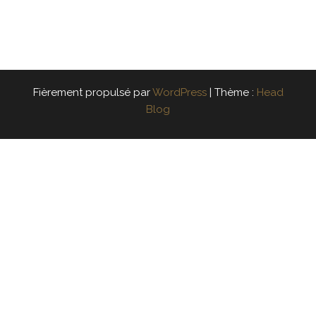
Fièrement propulsé par
WordPress
|
Thème :
Head
Blog